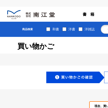
書 籍
和書
洋書
洋雑誌
商品検索
買い物かご
現在、買