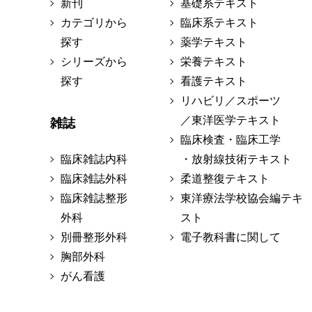
新刊
基礎系テキスト
カテゴリから
臨床系テキスト
探す
薬学テキスト
シリーズから
栄養テキスト
探す
看護テキスト
リハビリ／スポーツ
／東洋医学テキスト
雑誌
臨床検査・臨床工学
臨床雑誌内科
・放射線技術テキスト
臨床雑誌外科
柔道整復テキスト
臨床雑誌整形
東洋療法学校協会編テキ
外科
スト
別冊整形外科
電子教科書に関して
胸部外科
がん看護