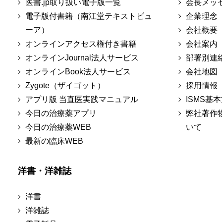
医書.jp取り扱い電子版一覧
会長メッ
電子版付書籍（南江堂テキストビュ
企業理念
ーア）
会社概要
オンラインアクセス権付き書籍
会社案内
オンラインJournal法人サービス
部署別連
オンラインBook法人サービス
会社地図
Zygote（ザイゴット）
採用情報
アプリ版 当直医実践マニュアル
ISMS基
今日の治療薬アプリ
弊社著作
今日の治療薬WEB
いて
最新の臨床WEB
洋書・洋雑誌
洋書
洋雑誌