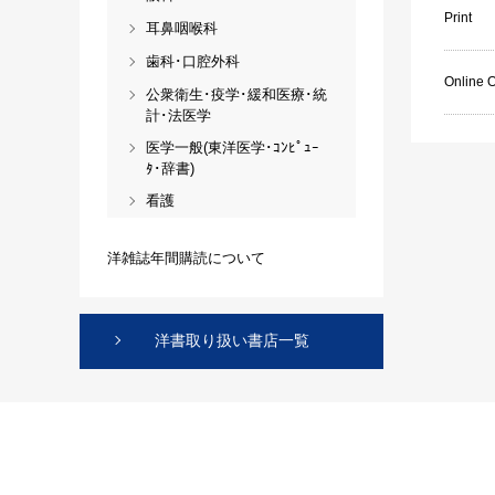
Print
耳鼻咽喉科
歯科･口腔外科
Online 
公衆衛生･疫学･緩和医療･統
計･法医学
医学一般(東洋医学･ｺﾝﾋﾟｭｰ
ﾀ･辞書)
看護
洋雑誌年間購読について
洋書取り扱い書店一覧