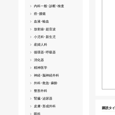
内科一般･診断･検査
癌･腫瘍
血液･輸血
放射線･超音波
小児科･新生児
産婦人科
循環器･呼吸器
消化器
精神医学
神経･脳神経外科
外科･救急･麻酔
整形外科
腎臓･泌尿器
皮膚･形成外科
購読タ
眼科