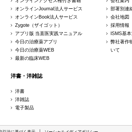
オンラインアクセス権付き書籍
会社案内
オンラインJournal法人サービス
部署別連
オンラインBook法人サービス
会社地図
Zygote（ザイゴット）
採用情報
アプリ版 当直医実践マニュアル
ISMS基
今日の治療薬アプリ
弊社著作
今日の治療薬WEB
いて
最新の臨床WEB
洋書・洋雑誌
洋書
洋雑誌
電子製品
取引法に基づく表示
ソーシャルメディアポリシー