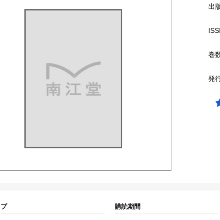
出
ISS
巻
発
イプ
購読期間