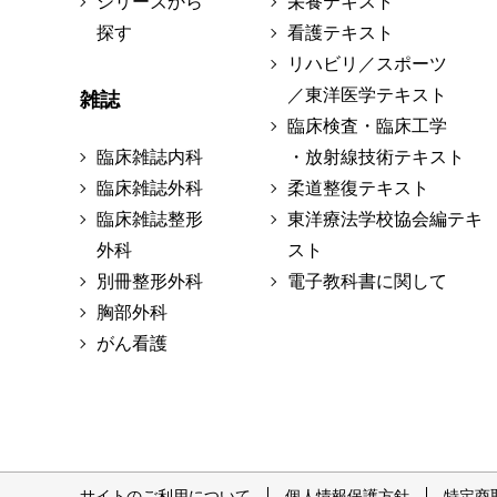
シリーズから
栄養テキスト
探す
看護テキスト
リハビリ／スポーツ
／東洋医学テキスト
雑誌
臨床検査・臨床工学
臨床雑誌内科
・放射線技術テキスト
臨床雑誌外科
柔道整復テキスト
臨床雑誌整形
東洋療法学校協会編テキ
外科
スト
別冊整形外科
電子教科書に関して
胸部外科
がん看護
サイトのご利用について
個人情報保護方針
特定商