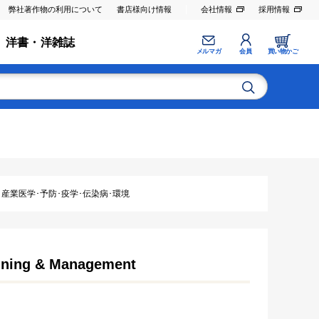
弊社著作物の利用について
書店様向け情報
会社情報
採用情報
洋書・洋雑誌
メルマガ
会員
買い物かご
･産業医学･予防･疫学･伝染病･環境
lanning & Management