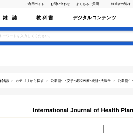
ご利用ガイド
お問い合わせ
よくあるご質問
執筆者の皆様
雑 誌
教 科 書
デジタルコンテンツ
洋雑誌
カテゴリから探す
公衆衛生･疫学･緩和医療･統計･法医学
公衆衛生
International Journal of Health P