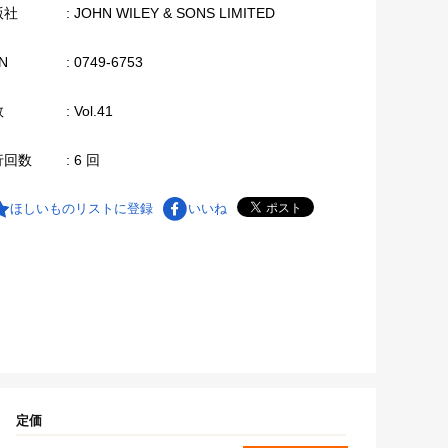
版社
: JOHN WILEY & SONS LIMITED
N
: 0749-6753
数
: Vol.41
行回数
: 6 回
ほしいものリストに登録
いいね
定価