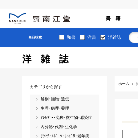
書 籍
和書
洋書
洋雑誌
商品検索
洋雑誌
ホーム
カテゴリから探す
解剖･細胞･遺伝
生理･病理･薬理
ｱﾚﾙｷﾞｰ･免疫･微生物･感染症
内分泌･代謝･生化学
ﾘｳﾏﾁ･ｽﾎﾟｰﾂ･ﾘﾊﾋﾞﾘ･老年病