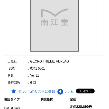
出版社
: GEORG THIEME VERLAG
ISSN
: 0341-0501
巻数
: Vol.51
発行回数
: 6 回
ほしいものリストに登録
いいね
購読タイプ
購読期間
定価
228,690円
定価
Inst. (Print)