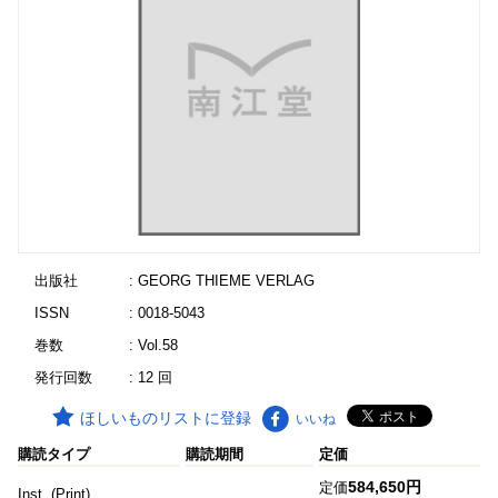
出版社
: GEORG THIEME VERLAG
ISSN
: 0018-5043
巻数
: Vol.58
発行回数
: 12 回
ほしいものリストに登録
いいね
購読タイプ
購読期間
定価
584,650円
定価
Inst. (Print)