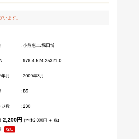
ざいます。
集
: 小熊惠二/堀田博
N
: 978-4-524-25321-0
行年月
: 2009年3月
型
: B5
ージ数
: 230
2,200円
価
(本体2,000円 ＋ 税)
庫