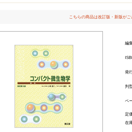
こちらの商品は改訂版・新版がご
編
ISB
発
判
ペ
定
在