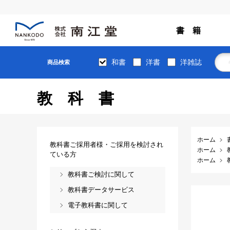
書 籍
和書
洋書
洋雑誌
商品検索
教科書
ホーム
教科書ご採用者様・ご採用を検討され
ホーム
ている方
ホーム
教科書ご検討に関して
教科書データサービス
電子教科書に関して