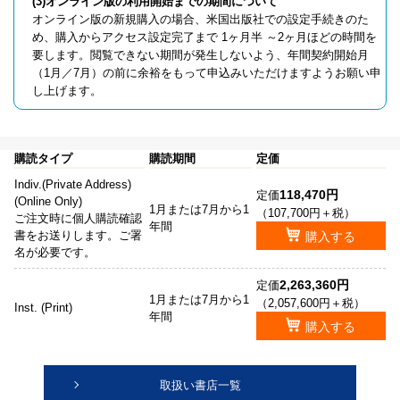
(3)オンライン版の利用開始までの期間について
オンライン版の新規購入の場合、米国出版社での設定手続きのた
め、購入からアクセス設定完了まで 1ヶ月半 ～2ヶ月ほどの時間を
要します。閲覧できない期間が発生しないよう、年間契約開始月
（1月／7月）の前に余裕をもって申込みいただけますようお願い申
し上げます。
購読タイプ
購読期間
定価
Indiv.(Private Address)
118,470円
定価
(Online Only)
1月または7月から1
（107,700円＋税）
ご注文時に個人購読確認
年間
書をお送りします。ご署
購入する
名が必要です。
2,263,360円
定価
1月または7月から1
（2,057,600円＋税）
Inst. (Print)
年間
購入する
取扱い書店一覧