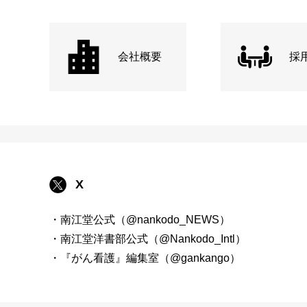
会社概要
採
X
・南江堂公式（@nankodo_NEWS）
・南江堂洋書部公式（@Nankodo_Intl）
・『がん看護』編集室（@gankango）