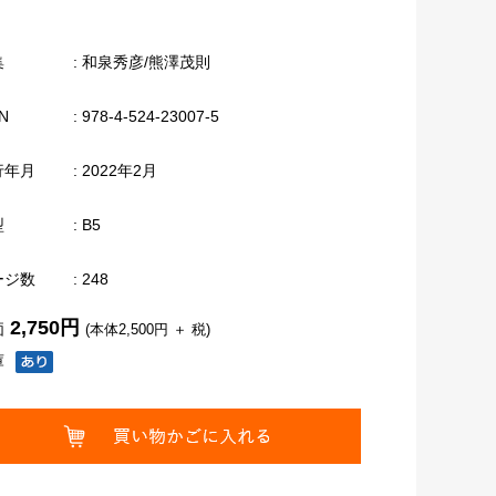
集
: 和泉秀彦/熊澤茂則
N
: 978-4-524-23007-5
行年月
: 2022年2月
型
: B5
ージ数
: 248
2,750円
価
(本体2,500円 ＋ 税)
庫