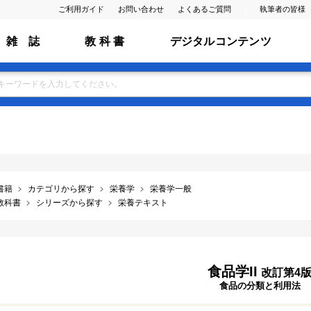
ご利用ガイド
お問い合わせ
よくあるご質問
執筆者の皆様
雑 誌
教 科 書
デジタルコンテンツ
書籍
カテゴリから探す
栄養学
栄養学一般
教科書
シリーズから探す
栄養テキスト
食品学II
改訂第4
食品の分類と利用法