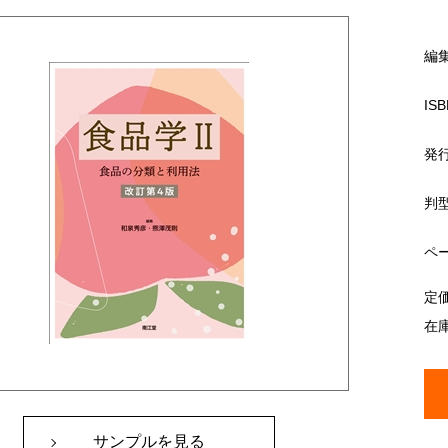
編
ISB
発
判
ペ
定
在
サンプルを見る