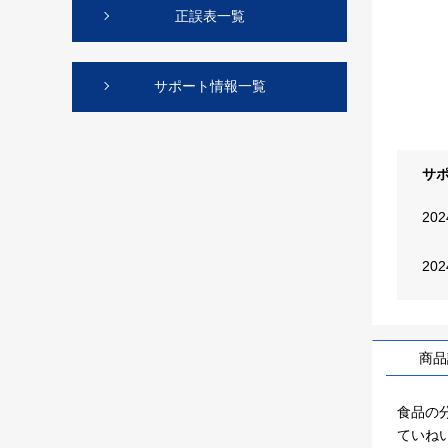
正誤表一覧
サポート情報一覧
サ
20
20
商品
食品の
ていね