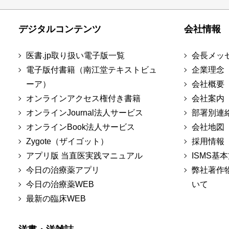
デジタルコンテンツ
会社情報
医書.jp取り扱い電子版一覧
会長メッ
電子版付書籍（南江堂テキストビュ
企業理念
ーア）
会社概要
オンラインアクセス権付き書籍
会社案内
オンラインJournal法人サービス
部署別連
オンラインBook法人サービス
会社地図
Zygote（ザイゴット）
採用情報
アプリ版 当直医実践マニュアル
ISMS基
今日の治療薬アプリ
弊社著作
今日の治療薬WEB
いて
最新の臨床WEB