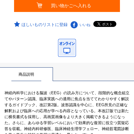
ほしいものリストに登録
いいね
商品説明
神経内科学における脳波（EEG）の読み方について、段階的な概念組立
てやパターン認識、臨床実践への適用に焦点を当ててわかりやすく解説
するガイドブック、改訂第2版。波形認識を中心に、EEG所見の正確な
解釈および臨床への応用が学べる内容となっている。本改訂版では新た
に横長書式を採用し、高画質画像をより大きく掲載できるようになっ
た。さらに、あらゆる学習レベルにおいて効果的な復習に役立つ質疑応
答を収載。神経内科研修医、臨床神経生理学フェロー、神経筋電図診断