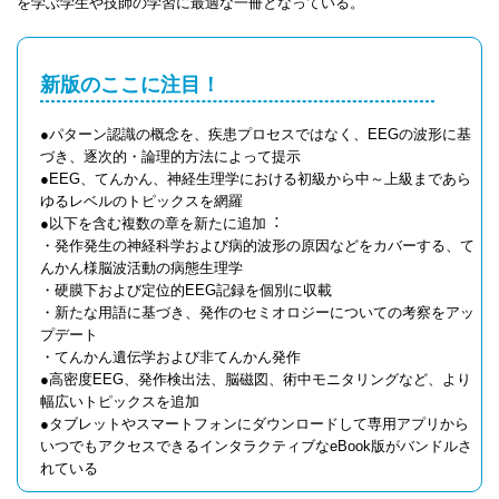
を学ぶ学生や技師の学習に最適な一冊となっている。
新版のここに注目！
●パターン認識の概念を、疾患プロセスではなく、EEGの波形に基
づき、逐次的・論理的方法によって提示
●EEG、てんかん、神経生理学における初級から中～上級まであら
ゆるレベルのトピックスを網羅
●以下を含む複数の章を新たに追加︓
・発作発生の神経科学および病的波形の原因などをカバーする、て
んかん様脳波活動の病態生理学
・硬膜下および定位的EEG記録を個別に収載
・新たな用語に基づき、発作のセミオロジーについての考察をアッ
プデート
・てんかん遺伝学および非てんかん発作
●高密度EEG、発作検出法、脳磁図、術中モニタリングなど、より
幅広いトピックスを追加
●タブレットやスマートフォンにダウンロードして専用アプリから
いつでもアクセスできるインタラクティブなeBook版がバンドルさ
れている