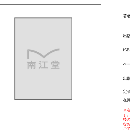
著
出
ISB
ペ
出
定
在
※
す
後
な
ご