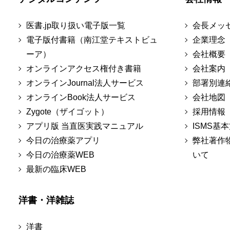
医書.jp取り扱い電子版一覧
会長メッ
電子版付書籍（南江堂テキストビュ
企業理念
ーア）
会社概要
オンラインアクセス権付き書籍
会社案内
オンラインJournal法人サービス
部署別連
オンラインBook法人サービス
会社地図
Zygote（ザイゴット）
採用情報
アプリ版 当直医実践マニュアル
ISMS基
今日の治療薬アプリ
弊社著作
今日の治療薬WEB
いて
最新の臨床WEB
洋書・洋雑誌
洋書