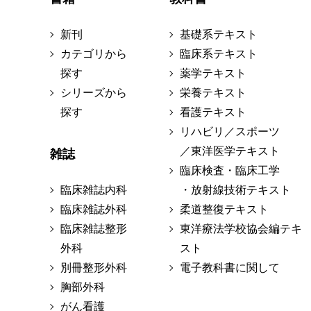
新刊
基礎系テキスト
カテゴリから
臨床系テキスト
探す
薬学テキスト
シリーズから
栄養テキスト
探す
看護テキスト
リハビリ／スポーツ
／東洋医学テキスト
雑誌
臨床検査・臨床工学
臨床雑誌内科
・放射線技術テキスト
臨床雑誌外科
柔道整復テキスト
臨床雑誌整形
東洋療法学校協会編テキ
外科
スト
別冊整形外科
電子教科書に関して
胸部外科
がん看護