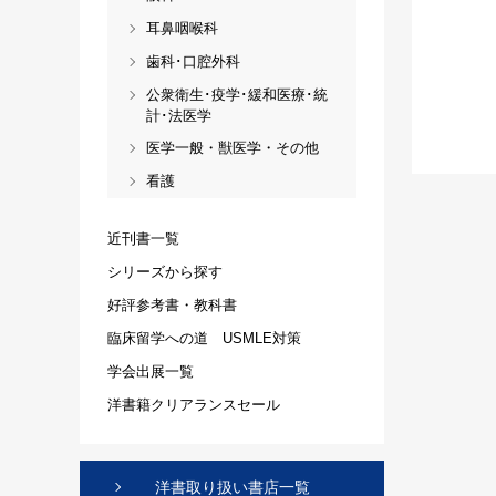
耳鼻咽喉科
歯科･口腔外科
公衆衛生･疫学･緩和医療･統
計･法医学
医学一般・獣医学・その他
看護
近刊書一覧
シリーズから探す
好評参考書・教科書
臨床留学への道 USMLE対策
学会出展一覧
洋書籍クリアランスセール
洋書取り扱い書店一覧