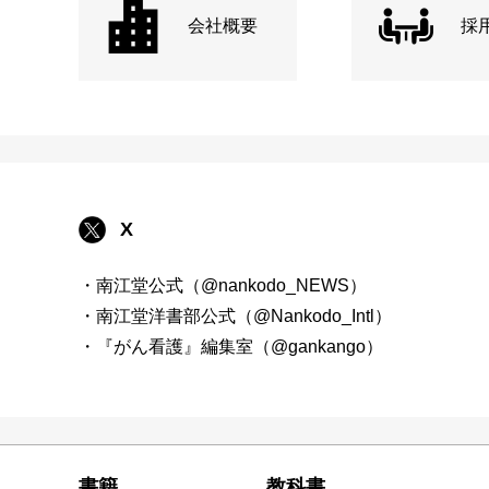
会社概要
採
X
・南江堂公式（@nankodo_NEWS）
・南江堂洋書部公式（@Nankodo_Intl）
・『がん看護』編集室（@gankango）
書籍
教科書