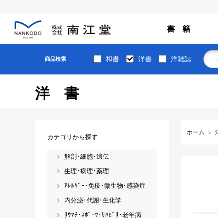
書 籍
和書
洋書
洋雑誌
商品検索
洋書
ホーム
カテゴリから探す
解剖･細胞･遺伝
生理･病理･薬理
ｱﾚﾙｷﾞｰ･免疫･微生物･感染症
内分泌･代謝･生化学
ﾘｳﾏﾁ･ｽﾎﾟｰﾂ･ﾘﾊﾋﾞﾘ･老年病