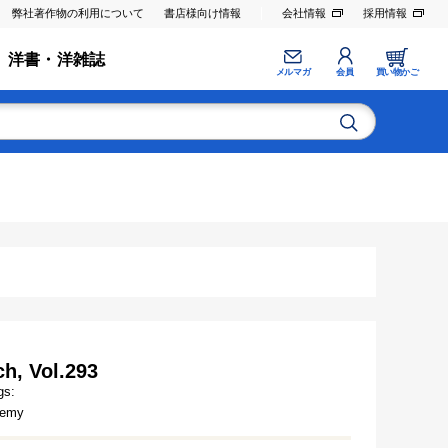
弊社著作物の利用について
書店様向け情報
会社情報
採用情報
洋書・洋雑誌
メルマガ
会員
買い物かご
h, Vol.293
gs:
hemy