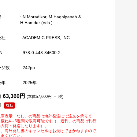
者
: N.Moradikor, M.Haghipanah &
H.Hamdar (eds.)
版社
: ACADEMIC PRESS, INC.
N
: 978-0-443-34600-2
ージ数
: 242pp.
版年
: 2025年
63,360円
価
(本体57,600円 ＋ 税)
庫
在庫表示「なし」の商品は海外発注にて注文を承りま
。概ね4～6週間で取寄可能です（「近刊」の商品は刊行
の入荷・発送になります）。
お、海外発注後のキャンセルはお受けできかねますので
了承ください。