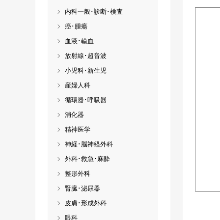
内科一般･診断･検査
癌･腫瘍
血液･輸血
放射線･超音波
小児科･新生児
産婦人科
循環器･呼吸器
消化器
精神医学
神経･脳神経外科
外科･救急･麻酔
整形外科
腎臓･泌尿器
皮膚･形成外科
眼科