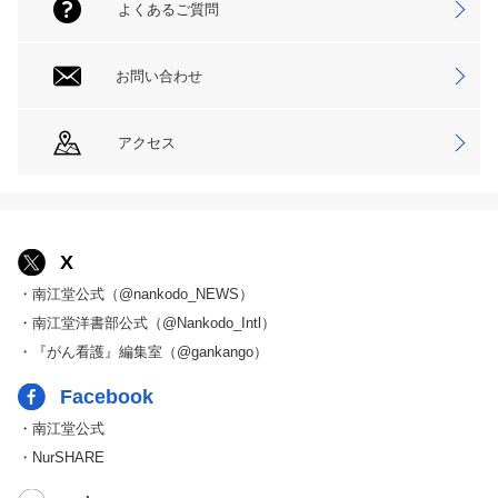
よくあるご質問
お問い合わせ
アクセス
X
・南江堂公式（@nankodo_NEWS）
・南江堂洋書部公式（@Nankodo_Intl）
・『がん看護』編集室（@gankango）
Facebook
・南江堂公式
・NurSHARE