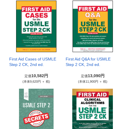
First Aid Cases of USMLE
First Aid Q&A for USMLE
Step 2 CK, 2nd ed.
Step 2 CK, 2nd ed.
10,582円
13,090円
定価
定価
(本体9,620円 ＋ 税)
(本体11,900円 ＋ 税)