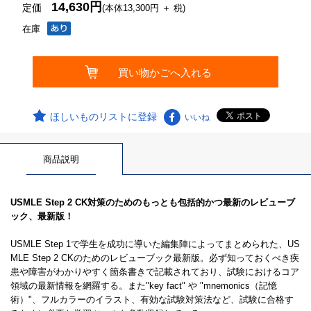
14,630円
定価
(本体13,300円 ＋ 税)
在庫
ほしいものリストに登録
いいね
商品説明
USMLE Step 2 CK対策のためのもっとも包括的かつ最新のレビューブ
ック、最新版！
USMLE Step 1で学生を成功に導いた編集陣によってまとめられた、US
MLE Step 2 CKのためのレビューブック最新版。必ず知っておくべき疾
患や障害がわかりやすく箇条書きで記載されており、試験におけるコア
領域の最新情報を網羅する。また"key fact" や "mnemonics（記憶
術）"、フルカラーのイラスト、有効な試験対策法など、試験に合格す