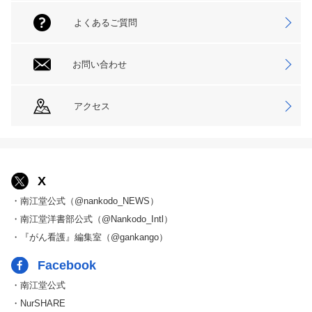
よくあるご質問
お問い合わせ
アクセス
X
・南江堂公式（@nankodo_NEWS）
・南江堂洋書部公式（@Nankodo_Intl）
・『がん看護』編集室（@gankango）
Facebook
・南江堂公式
・NurSHARE