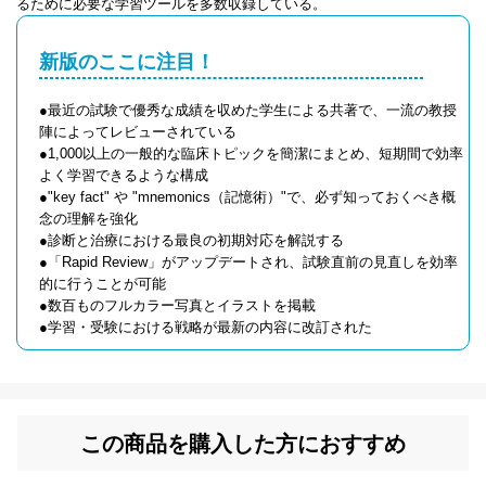
るために必要な学習ツールを多数収録している。
新版のここに注目！
●最近の試験で優秀な成績を収めた学生による共著で、一流の教授
陣によってレビューされている
●1,000以上の一般的な臨床トピックを簡潔にまとめ、短期間で効率
よく学習できるような構成
●"key fact" や "mnemonics（記憶術）"で、必ず知っておくべき概
念の理解を強化
●診断と治療における最良の初期対応を解説する
●「Rapid Review」がアップデートされ、試験直前の見直しを効率
的に行うことが可能
●数百ものフルカラー写真とイラストを掲載
●学習・受験における戦略が最新の内容に改訂された
この商品を購入した方におすすめ