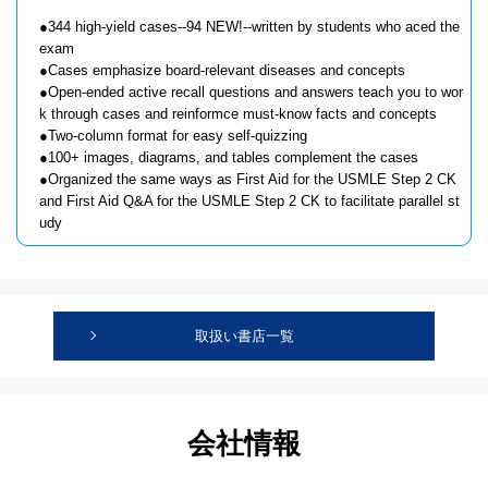
●344 high-yield cases--94 NEW!--written by students who aced the
exam
●Cases emphasize board-relevant diseases and concepts
●Open-ended active recall questions and answers teach you to wor
k through cases and reinformce must-know facts and concepts
●Two-column format for easy self-quizzing
●100+ images, diagrams, and tables complement the cases
●Organized the same ways as First Aid for the USMLE Step 2 CK
and First Aid Q&A for the USMLE Step 2 CK to facilitate parallel st
udy
取扱い書店一覧
会社情報