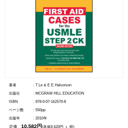
著者
: T.Le & E.E.Halvorson
出版社
: MCGRAW HILL EDUCATION
ISBN
: 978-0-07-162570-8
ページ数
: 550pp.
出版年
: 2010年
10,582円
定価
(本体9,620円 ＋ 税)