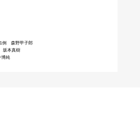
1例 森野甲子郎
 坂本真樹
井博純