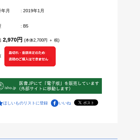
行年月
: 2019年1月
型
: B5
2,970円
価
(本体2,700円 ＋ 税)
庫
ほしいものリストに登録
いいね