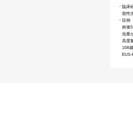
・臨床
急性虫
・症例
術後5年
虫垂が
高度脈
108
EUS