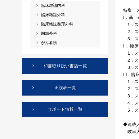
臨床雑誌内科
特集 
臨床雑誌外科
I．基 
臨床雑誌整形外科
1．ス
2．ス
胸部外科
3．ス
がん看護
II．臨
1．ス
2．ス
和書取り扱い書店一覧
3．ス
III．
1．ス
正誤表一覧
2．ス
3．ス
4．ス
サポート情報一覧
5．ス
◆連載
岐阜大