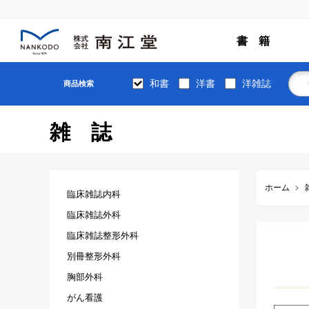
書 籍
和書
洋書
洋雑誌
商品検索
雑誌
ホーム
臨床雑誌内科
臨床雑誌外科
臨床雑誌整形外科
別冊整形外科
胸部外科
がん看護