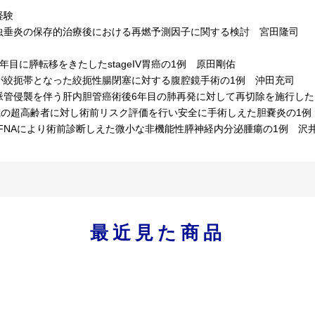
経験
垂炎の保存的治療後における再燃予測因子に関する検討 宮田隆司
目に膵転移をきたしたstageIV胃癌の1例 原田剛佑
絞扼帯となった絞扼性腸閉塞に対する腹腔鏡手術の1例 沖田充司
管侵襲を伴う肝内胆管癌術後6年目の肺再発に対して再切除を施行した
歳の超高齢者に対し術前リスク評価を行い安全に手術しえた胆嚢炎の1例
-FNAにより術前診断しえた微小な非機能性膵神経内分泌腫瘍の1例 沢
最近見た商品