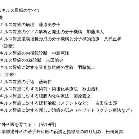
スキルス胃癌のすべて
礎
キルス胃癌の病理 藤原美奈子
キルス胃癌のゲノム解析と発生の分子機構 加藤洋人
キルス胃癌腹膜播種形成の分子機構と分子標的治療 八代正和
床〈診断〉
キルス胃癌の内視鏡診断 中島寛隆
キルス胃癌のX線診断 吉田諭史
キルス胃癌に対する審査腹腔鏡の意義 羽藤慎二
臨床〈治療〉
キルス胃癌の手術 藪崎裕
キルス胃癌に対する術前・術後化学療法 秋山浩利
キルス胃癌に対する腹腔内化学療法 藤原義之
キルス胃癌に対する緩和治療（ステントなど） 吉田俊太郎
キルス胃癌に対する新しい治療の試み（ペプチドワクチン療法など） 
／外科医を育てる！［第19回］
学腫瘍外科の若手外科医の勧誘と指導法の取り組み 松橋延壽