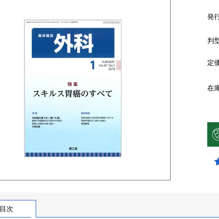
発
判
定
在
目次