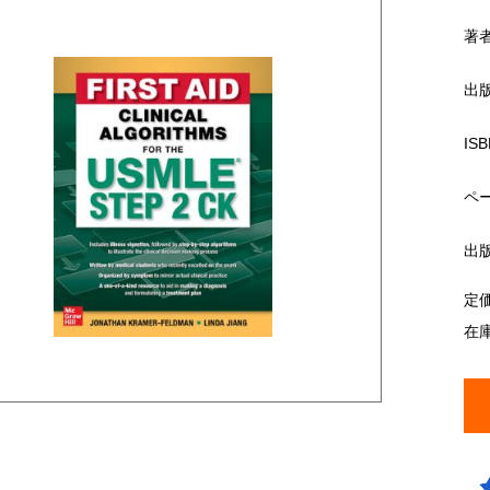
著
出
ISB
ペ
出
定
在