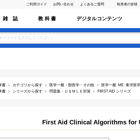
ご利用ガイド
お問い合わせ
よくあるご質問
執筆者の皆様
雑 誌
教 科 書
デジタルコンテンツ
洋書
カテゴリから探す
医学一般・獣医学・その他
医学一般･ME･東洋医学･
洋書
シリーズから探す
問題集・ＵＳＭＬＥ対策
FIRST AID シリーズ
First Aid Clinical Algorithms fo