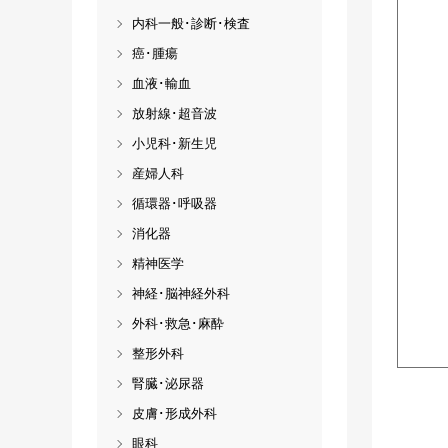
内科一般･診断･検査
癌･腫瘍
血液･輸血
放射線･超音波
小児科･新生児
産婦人科
循環器･呼吸器
消化器
精神医学
神経･脳神経外科
外科･救急･麻酔
整形外科
腎臓･泌尿器
皮膚･形成外科
眼科