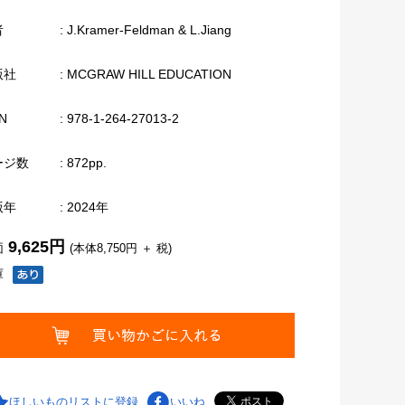
者
: J.Kramer-Feldman & L.Jiang
版社
: MCGRAW HILL EDUCATION
N
: 978-1-264-27013-2
ージ数
: 872pp.
版年
: 2024年
9,625円
価
(本体8,750円 ＋ 税)
庫
ほしいものリストに登録
いいね