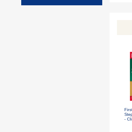
Firs
Step
- Cl