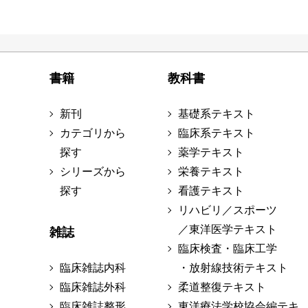
書籍
教科書
新刊
基礎系テキスト
カテゴリから
臨床系テキスト
探す
薬学テキスト
シリーズから
栄養テキスト
探す
看護テキスト
リハビリ／スポーツ
／東洋医学テキスト
雑誌
臨床検査・臨床工学
臨床雑誌内科
・放射線技術テキスト
臨床雑誌外科
柔道整復テキスト
臨床雑誌整形
東洋療法学校協会編テキ