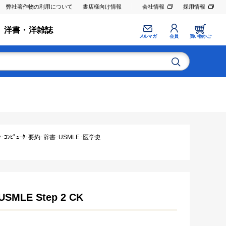
弊社著作物の利用について
書店様向け情報
会社情報
採用情報
洋書・洋雑誌
メルマガ
会員
買い物かご
ｺﾝﾋﾟｭｰﾀ･要約･辞書･USMLE･医学史
r USMLE Step 2 CK