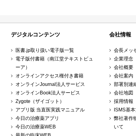
デジタルコンテンツ
会社情報
医書.jp取り扱い電子版一覧
会長メッ
電子版付書籍（南江堂テキストビュ
企業理念
ーア）
会社概要
オンラインアクセス権付き書籍
会社案内
オンラインJournal法人サービス
部署別連
オンラインBook法人サービス
会社地図
Zygote（ザイゴット）
採用情報
アプリ版 当直医実践マニュアル
ISMS基
今日の治療薬アプリ
弊社著作
今日の治療薬WEB
いて
最新の臨床WEB