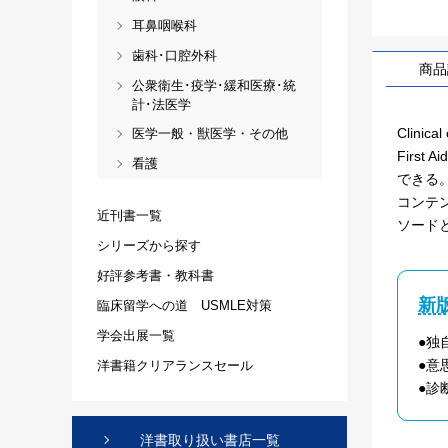
耳鼻咽喉科
歯科･口腔外科
商品
公衆衛生･疫学･緩和医療･統
計･法医学
Clin
医学一般・獣医学・その他
Fir
看護
できる
コンテ
近刊書一覧
ソード
シリーズから探す
好評参考書・教科書
新
臨床留学への道 USMLE対策
学会出展一覧
●独
●意
洋書籍クリアランスセール
●診
洋書取り扱い書店一覧