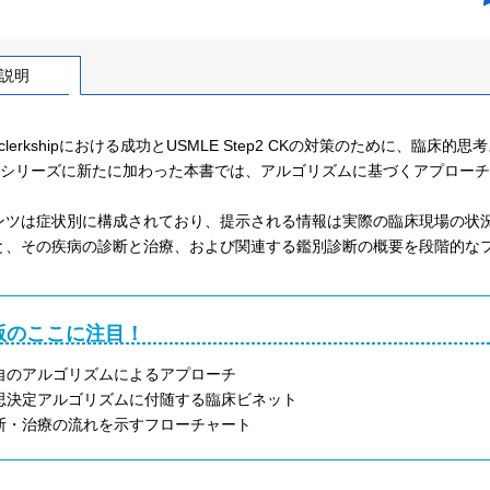
説明
ical clerkshipにおける成功とUSMLE Step2 CKの対策のため
st Aidシリーズに新たに加わった本書では、アルゴリズムに基づくアプ
。
ンツは症状別に構成されており、提示される情報は実際の臨床現場の状
と、その疾病の診断と治療、および関連する鑑別診断の概要を段階的な
版のここに注目！
自のアルゴリズムによるアプローチ
思決定アルゴリズムに付随する臨床ビネット
断・治療の流れを示すフローチャート