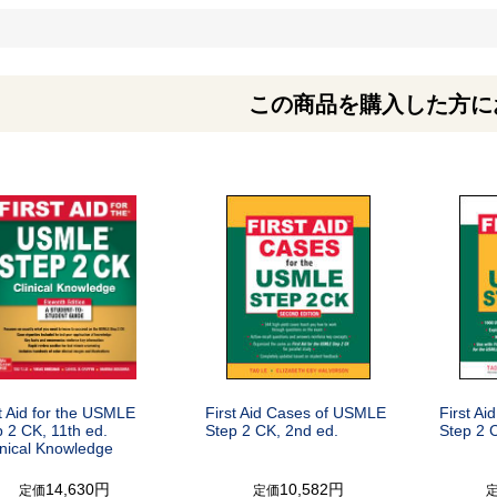
この商品を購入した方に
t Aid for the USMLE
First Aid Cases of USMLE
First A
 2 CK, 11th ed.
Step 2 CK, 2nd ed.
Step 2 
inical Knowledge
14,630円
10,582円
定価
定価