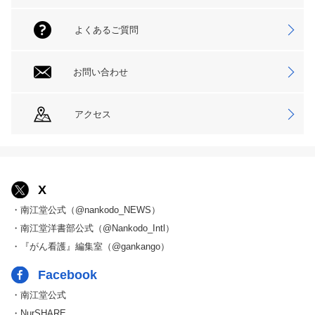
よくあるご質問
お問い合わせ
アクセス
X
・南江堂公式（@nankodo_NEWS）
・南江堂洋書部公式（@Nankodo_Intl）
・『がん看護』編集室（@gankango）
Facebook
・南江堂公式
・NurSHARE