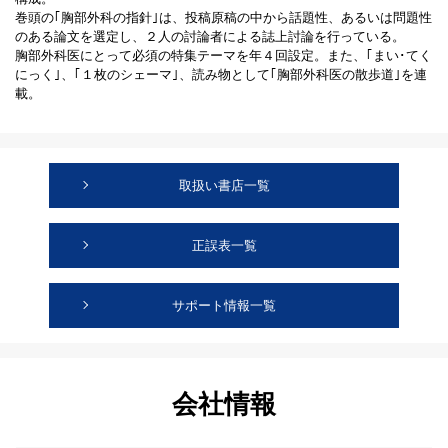
巻頭の｢胸部外科の指針｣は、投稿原稿の中から話題性、あるいは問題性
のある論文を選定し、２人の討論者による誌上討論を行っている。
胸部外科医にとって必須の特集テーマを年４回設定。また、｢まい･てく
にっく｣、｢１枚のシェーマ｣、読み物として｢胸部外科医の散歩道｣を連
載。
取扱い書店一覧
正誤表一覧
サポート情報一覧
会社情報