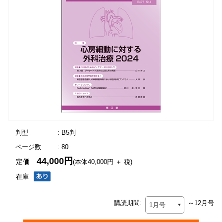
判型
: B5判
ページ数
: 80
44,000円
定価
(本体40,000円 ＋ 税)
在庫
購読期間:
～12月号