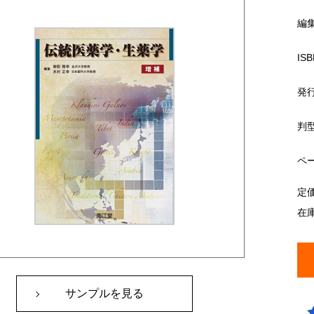
編
ISB
発
判
ペ
定
在
サンプルを見る