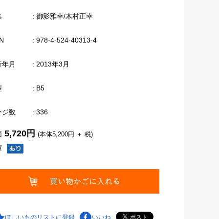
集
: 御影雅幸/木村正幸
N
: 978-4-524-40313-4
行年月
: 2013年3月
型
: B5
ージ数
: 336
5,720円
価
(本体5,200円 ＋ 税)
庫
ほしいものリストに登録
いいね