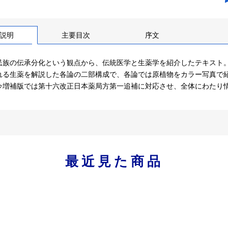
説明
主要目次
序文
民族の伝承分化という観点から、伝統医学と生薬学を紹介したテキスト
れる生薬を解説した各論の二部構成で、各論では原植物をカラー写真で
今増補版では第十六改正日本薬局方第一追補に対応させ、全体にわたり
最近見た商品