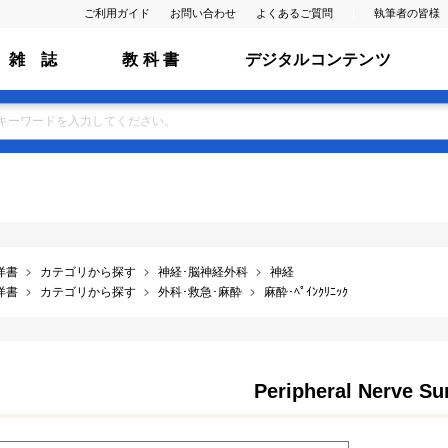
ご利用ガイド
お問い合わせ
よくあるご質問
執筆者の皆様
雑 誌
教 科 書
デジタルコンテンツ
洋書
カテゴリから探す
神経･脳神経外科
神経
洋書
カテゴリから探す
外科･救急･麻酔
麻酔･ﾍﾟｲﾝｸﾘﾆｯｸ
Peripheral Nerve Su