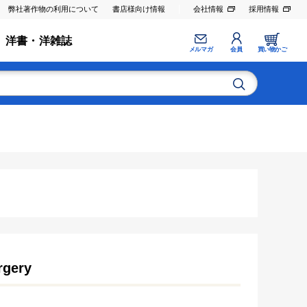
弊社著作物の利用について
書店様向け情報
会社情報
採用情報
洋書・洋雑誌
メルマガ
会員
買い物かご
rgery