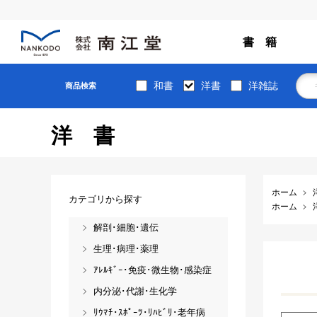
書 籍
和書
洋書
洋雑誌
商品検索
洋書
ホーム
カテゴリから探す
ホーム
解剖･細胞･遺伝
生理･病理･薬理
ｱﾚﾙｷﾞｰ･免疫･微生物･感染症
内分泌･代謝･生化学
ﾘｳﾏﾁ･ｽﾎﾟｰﾂ･ﾘﾊﾋﾞﾘ･老年病