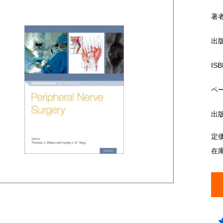
著
出
ISB
ペ
出
定
在