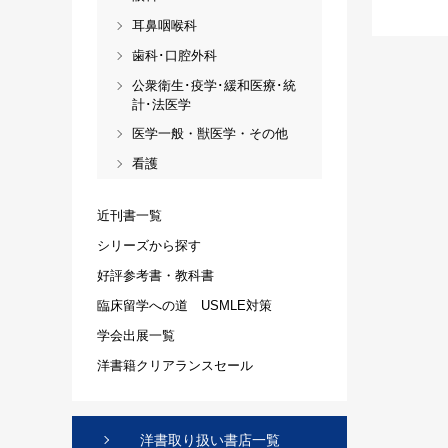
耳鼻咽喉科
歯科･口腔外科
公衆衛生･疫学･緩和医療･統
計･法医学
医学一般・獣医学・その他
看護
近刊書一覧
シリーズから探す
好評参考書・教科書
臨床留学への道 USMLE対策
学会出展一覧
洋書籍クリアランスセール
洋書取り扱い書店一覧