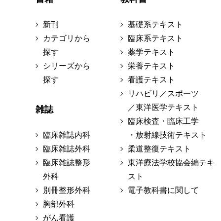
新刊
基礎系テキスト
カテゴリから
臨床系テキスト
探す
薬学テキスト
シリーズから
栄養テキスト
探す
看護テキスト
リハビリ／スポーツ
／東洋医学テキスト
雑誌
臨床検査・臨床工学
臨床雑誌内科
・放射線技術テキスト
臨床雑誌外科
柔道整復テキスト
臨床雑誌整形
東洋療法学校協会編テキ
外科
スト
別冊整形外科
電子教科書に関して
胸部外科
がん看護