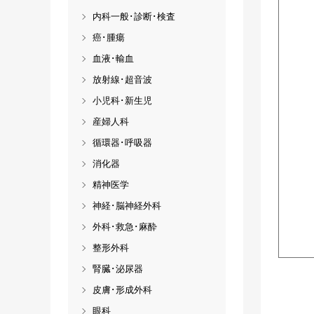
内科一般･診断･検査
癌･腫瘍
血液･輸血
放射線･超音波
小児科･新生児
産婦人科
循環器･呼吸器
消化器
精神医学
神経･脳神経外科
外科･救急･麻酔
整形外科
腎臓･泌尿器
皮膚･形成外科
眼科