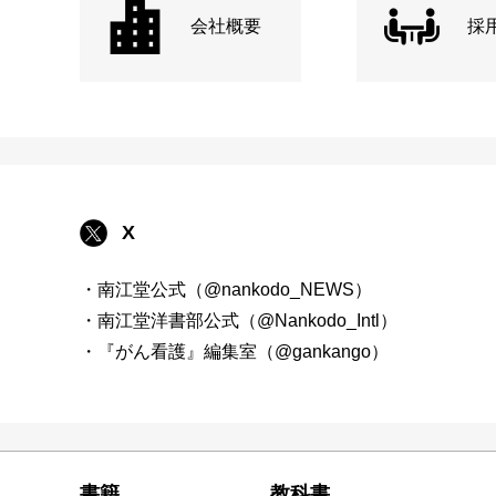
会社概要
採
X
・南江堂公式（@nankodo_NEWS）
・南江堂洋書部公式（@Nankodo_Intl）
・『がん看護』編集室（@gankango）
書籍
教科書