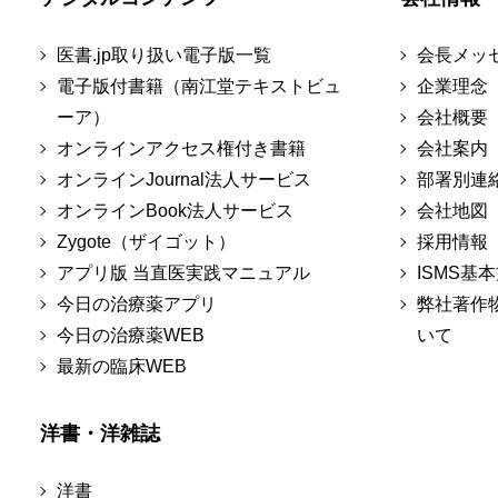
医書.jp取り扱い電子版一覧
会長メッ
電子版付書籍（南江堂テキストビュ
企業理念
ーア）
会社概要
オンラインアクセス権付き書籍
会社案内
オンラインJournal法人サービス
部署別連
オンラインBook法人サービス
会社地図
Zygote（ザイゴット）
採用情報
アプリ版 当直医実践マニュアル
ISMS基
今日の治療薬アプリ
弊社著作
今日の治療薬WEB
いて
最新の臨床WEB
洋書・洋雑誌
洋書