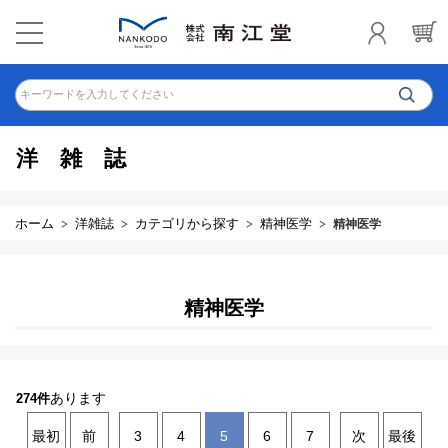
キーワードを入力してください
洋雑誌
ホーム
洋雑誌
カテゴリから探す
精神医学
精神医学
精神医学
あります
274件
最初
前
3
4
5
6
7
次
最後