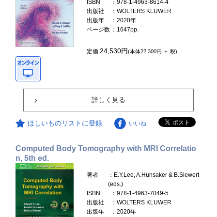
ISBN
：978-1-4963-8614-4
出版社
：WOLTERS KLUWER
出版年
：2020年
ページ数
：1647pp.
24,530円
定価
(本体22,300円 ＋ 税)
詳しく見る
ほしいものリストに登録
いいね
Computed Body Tomography with MRI Correlatio
n, 5th ed.
著者
：E.Y.Lee, A.Hunsaker & B.Siewert
(eds.)
ISBN
：978-1-4963-7049-5
出版社
：WOLTERS KLUWER
出版年
：2020年