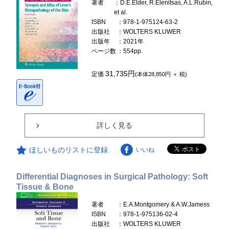
著者
：D.E.Elder, R.Elenitsas, A.L.Rubin,
et al.
ISBN
：978-1-975124-63-2
出版社
：WOLTERS KLUWER
出版年
：2021年
ページ数
：554pp.
31,735円
定価
(本体28,850円 ＋ 税)
詳しく見る
ほしいものリストに登録
いいね
Differential Diagnoses in Surgical Pathology: Soft
Tissue & Bone
著者
：E.A.Montgomery & A.W.Jamess
ISBN
：978-1-975136-02-4
出版社
：WOLTERS KLUWER