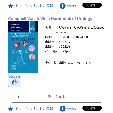
ほしいものリストに登録
いいね
Campbell-Walsh-Wein Handbook of Urology
著者
：A.W.Partin, C.A.Peters, L.R.Kavou
ssi, et al.
ISBN
：978-0-323-82747-8
出版社
：ELSEVIER
出版年
：2022年
ページ数
：879pp.
18,139円
定価
(本体16,490円 ＋ 税)
詳しく見る
ほしいものリストに登録
いいね