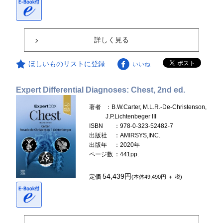
詳しく見る
ほしいものリストに登録
いいね
Expert Differential Diagnoses: Chest, 2nd ed.
著者
：B.W.Carter, M.L.R.-De-Christenson,
J.P.Lichtenbeger III
ISBN
：978-0-323-52482-7
出版社
：AMIRSYS,INC.
出版年
：2020年
ページ数
：441pp.
54,439円
定価
(本体49,490円 ＋ 税)