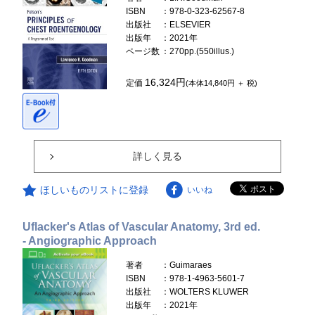
ISBN
：978-0-323-62567-8
出版社
：ELSEVIER
出版年
：2021年
ページ数
：270pp.(550illus.)
16,324円
定価
(本体14,840円 ＋ 税)
詳しく見る
ほしいものリストに登録
いいね
Uflacker's Atlas of Vascular Anatomy, 3rd ed.
- Angiographic Approach
著者
：Guimaraes
ISBN
：978-1-4963-5601-7
出版社
：WOLTERS KLUWER
出版年
：2021年