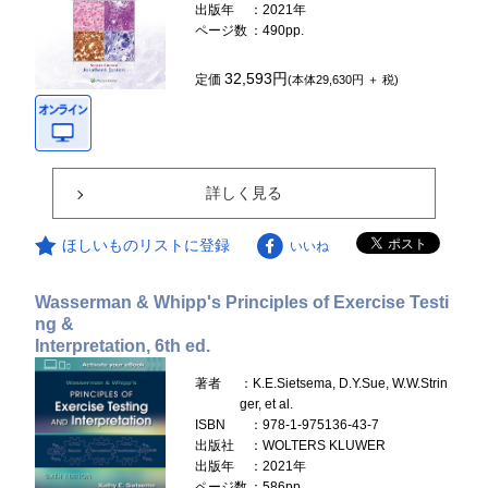
出版年
：2021年
ページ数
：490pp.
32,593円
定価
(本体29,630円 ＋ 税)
詳しく見る
ほしいものリストに登録
いいね
Wasserman & Whipp's Principles of Exercise Testi
ng &
Interpretation, 6th ed.
著者
：K.E.Sietsema, D.Y.Sue, W.W.Strin
ger, et al.
ISBN
：978-1-975136-43-7
出版社
：WOLTERS KLUWER
出版年
：2021年
ページ数
：586pp.