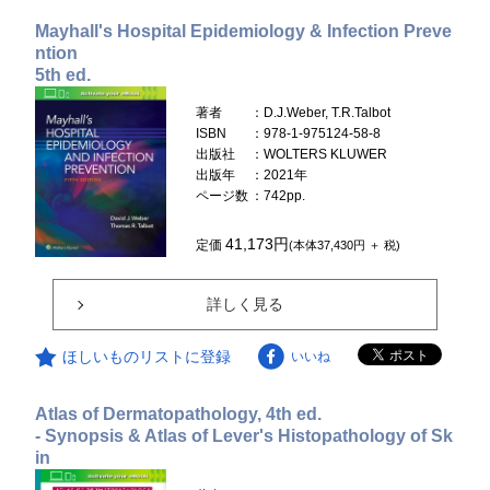
Mayhall's Hospital Epidemiology & Infection Preve
ntion
5th ed.
著者
：D.J.Weber, T.R.Talbot
ISBN
：978-1-975124-58-8
出版社
：WOLTERS KLUWER
出版年
：2021年
ページ数
：742pp.
41,173円
定価
(本体37,430円 ＋ 税)
詳しく見る
ほしいものリストに登録
いいね
Atlas of Dermatopathology, 4th ed.
- Synopsis & Atlas of Lever's Histopathology of Sk
in