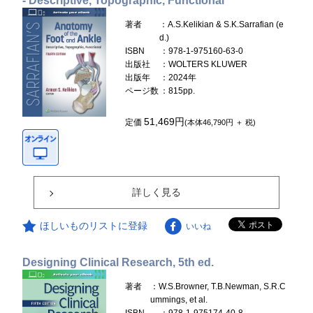
- Descriptive, Topographic, Functional
著者
：A.S.Kelikian & S.K.Sarrafian (e
d.)
ISBN
：978-1-975160-63-0
出版社
：WOLTERS KLUWER
出版年
：2024年
ページ数
：815pp.
51,469円
定価
(本体46,790円 ＋ 税)
詳しく見る
ほしいものリストに登録
いいね
Designing Clinical Research, 5th ed.
著者
：W.S.Browner, T.B.Newman, S.R.C
ummings, et al.