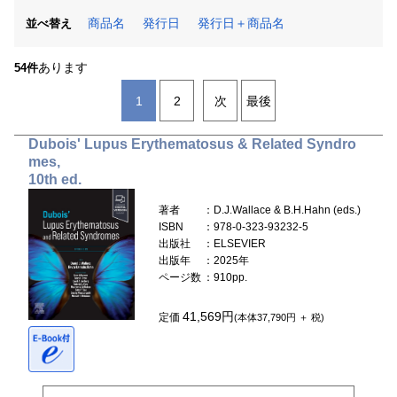
商品名
発行日
発行日＋商品名
並べ替え
あります
54件
1
2
次
最後
Dubois' Lupus Erythematosus & Related Syndro
mes,
10th ed.
著者
：D.J.Wallace & B.H.Hahn (eds.)
ISBN
：978-0-323-93232-5
出版社
：ELSEVIER
出版年
：2025年
ページ数
：910pp.
41,569円
定価
(本体37,790円 ＋ 税)