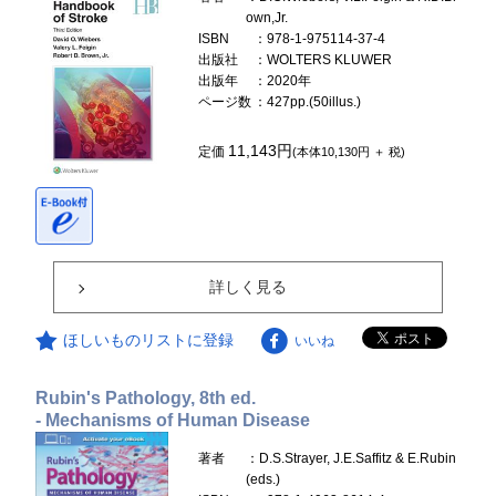
own,Jr.
ISBN
：978-1-975114-37-4
出版社
：WOLTERS KLUWER
出版年
：2020年
ページ数
：427pp.(50illus.)
11,143円
定価
(本体10,130円 ＋ 税)
詳しく見る
ほしいものリストに登録
いいね
Rubin's Pathology, 8th ed.
- Mechanisms of Human Disease
著者
：D.S.Strayer, J.E.Saffitz & E.Rubin
(eds.)