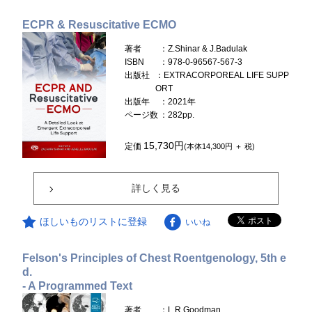
ECPR & Resuscitative ECMO
著者
：Z.Shinar & J.Badulak
ISBN
：978-0-96567-567-3
出版社
：EXTRACORPOREAL LIFE SUPP
ORT
出版年
：2021年
ページ数
：282pp.
15,730円
定価
(本体14,300円 ＋ 税)
詳しく見る
ほしいものリストに登録
いいね
Felson's Principles of Chest Roentgenology, 5th e
d.
- A Programmed Text
著者
：L.R.Goodman