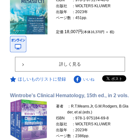
ISBN
：978-1-975174-40-8
出版社
：WOLTERS KLUWER
出版年
：2023年
ページ数
：451pp.
18,007円
定価
(本体16,370円 ＋ 税)
詳しく見る
ほしいものリストに登録
いいね
Wintrobe's Clinical Hematology, 15th ed., in 2 vols.
著者
：R.T.Means.Jr, G.M.Rodgers, B.Gla
der, et al.(eds.)
ISBN
：978-1-975184-69-8
出版社
：WOLTERS KLUWER
出版年
：2023年
ページ数
：2386pp.