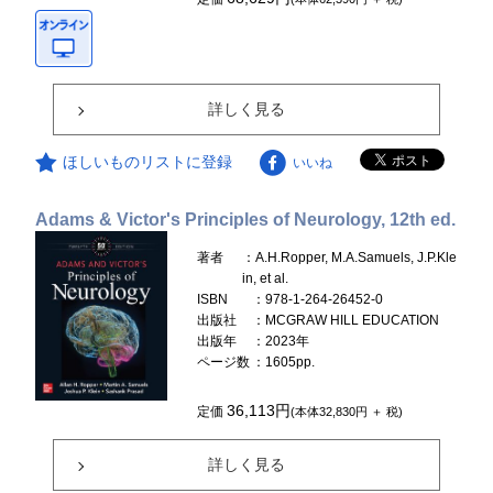
詳しく見る
ほしいものリストに登録
いいね
Adams & Victor's Principles of Neurology, 12th ed.
著者
：A.H.Ropper, M.A.Samuels, J.P.Kle
in, et al.
ISBN
：978-1-264-26452-0
出版社
：MCGRAW HILL EDUCATION
出版年
：2023年
ページ数
：1605pp.
36,113円
定価
(本体32,830円 ＋ 税)
詳しく見る