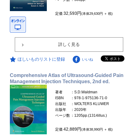
32,593円
定価
(本体29,630円 ＋ 税)
詳しく見る
ほしいものリストに登録
いいね
Comprehensive Atlas of Ultrasound-Guided Pain
Management Injection Techniques, 2nd ed.
著者
：S.D.Waldman
ISBN
：978-1-975136-71-0
出版社
：WOLTERS KLUWER
出版年
：2020年
ページ数
：1205pp.(1314illus.)
42,889円
定価
(本体38,990円 ＋ 税)