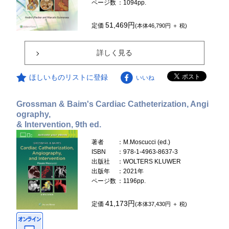
ページ数
：1094pp.
51,469円
定価
(本体46,790円 ＋ 税)
詳しく見る
ほしいものリストに登録
いいね
Grossman & Baim's Cardiac Catheterization, Angi
ography,
& Intervention, 9th ed.
著者
：M.Moscucci (ed.)
ISBN
：978-1-4963-8637-3
出版社
：WOLTERS KLUWER
出版年
：2021年
ページ数
：1196pp.
41,173円
定価
(本体37,430円 ＋ 税)