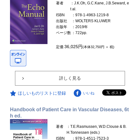
著者
：J.K.Oh, G.C.Kane, J.B.Seward, e
t al.
ISBN
：978-1-4963-1219-8
出版社
：WOLTERS KLUWER
出版年
：2019年
ページ数
：722pp.
36,025円
定価
(本体32,750円 ＋ 税)
詳しく見る
ほしいものリストに登録
いいね
Handbook of Patient Care in Vascular Diseases, 6t
h ed.
著者
：T.E.Rasmussen, W.D.Clouse & B.
H.Tonnessen (eds.)
ISBN
：978-1-4511-7523-3