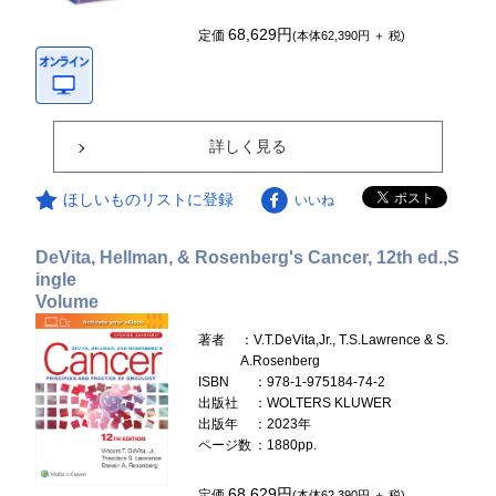
68,629円
定価
(本体62,390円 ＋ 税)
詳しく見る
ほしいものリストに登録
いいね
DeVita, Hellman, & Rosenberg's Cancer, 12th ed.,S
ingle
Volume
著者
：V.T.DeVita,Jr., T.S.Lawrence & S.
A.Rosenberg
ISBN
：978-1-975184-74-2
出版社
：WOLTERS KLUWER
出版年
：2023年
ページ数
：1880pp.
68,629円
定価
(本体62,390円 ＋ 税)