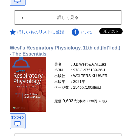
詳しく見る
ほしいものリストに登録
いいね
West's Respiratory Physiology, 11th ed.(Int'l ed.)
- The Essentials
著者
：J.B.West & A.M.Luks
ISBN
：978-1-975139-26-1
出版社
：WOLTERS KLUWER
出版年
：2021年
ページ数
：254pp.(100illus.)
9,603円
定価
(本体8,730円 ＋ 税)