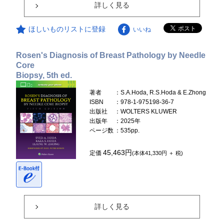
詳しく見る
ほしいものリストに登録
いいね
Rosen's Diagnosis of Breast Pathology by Needle
Core
Biopsy, 5th ed.
著者
：S.A.Hoda, R.S.Hoda & E.Zhong
ISBN
：978-1-975198-36-7
出版社
：WOLTERS KLUWER
出版年
：2025年
ページ数
：535pp.
45,463円
定価
(本体41,330円 ＋ 税)
詳しく見る