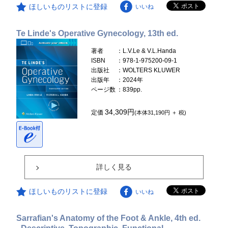
ほしいものリストに登録
いいね
Te Linde's Operative Gynecology, 13th ed.
著者
：L.V.Le & V.L.Handa
ISBN
：978-1-975200-09-1
出版社
：WOLTERS KLUWER
出版年
：2024年
ページ数
：839pp.
34,309円
定価
(本体31,190円 ＋ 税)
詳しく見る
ほしいものリストに登録
いいね
Sarrafian's Anatomy of the Foot & Ankle, 4th ed.