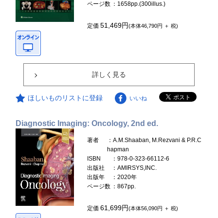
ページ数
：1658pp.(300illus.)
51,469円
定価
(本体46,790円 ＋ 税)
詳しく見る
ほしいものリストに登録
いいね
Diagnostic Imaging: Oncology, 2nd ed.
著者
：A.M.Shaaban, M.Rezvani & P.R.C
hapman
ISBN
：978-0-323-66112-6
出版社
：AMIRSYS,INC.
出版年
：2020年
ページ数
：867pp.
61,699円
定価
(本体56,090円 ＋ 税)