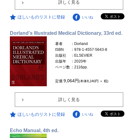
詳しく見る
ほしいものリストに登録
いいね
Dorland's Illustrated Medical Dictionary, 33rd ed.
著者
：Dorland
ISBN
：978-1-4557-5643-8
出版社
：ELSEVIER
出版年
：2020年
ページ数
：2116pp.
9,064円
定価
(本体8,240円 ＋ 税)
詳しく見る
ほしいものリストに登録
いいね
Echo Manual, 4th ed.