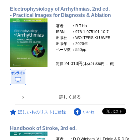
Electrophysiology of Arrhythmias, 2nd ed.
- Practical Images for Diagnosis & Ablation
著者
：R.T.Ho
ISBN
：978-1-975101-10-7
出版社
：WOLTERS KLUWER
出版年
：2020年
ページ数
：550pp.
24,013円
定価
(本体21,830円 ＋ 税)
詳しく見る
ほしいものリストに登録
いいね
Handbook of Stroke, 3rd ed.
著者
：D.O.Wiebers, V.L.Feigin & R.D.Br