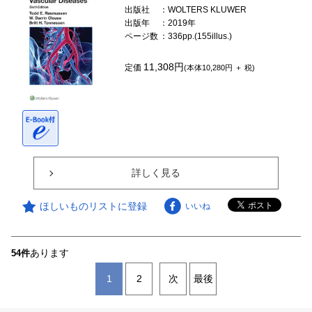
出版社
：WOLTERS KLUWER
出版年
：2019年
ページ数
：336pp.(155illus.)
11,308円
定価
(本体10,280円 ＋ 税)
詳しく見る
ほしいものリストに登録
いいね
あります
54件
1
2
次
最後