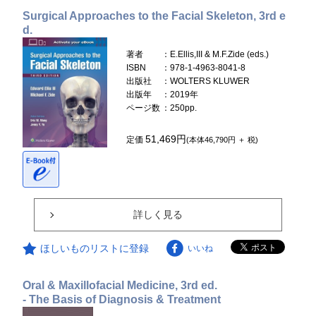
Surgical Approaches to the Facial Skeleton, 3rd e
d.
著者
：E.Ellis,III & M.F.Zide (eds.)
ISBN
：978-1-4963-8041-8
出版社
：WOLTERS KLUWER
出版年
：2019年
ページ数
：250pp.
51,469円
定価
(本体46,790円 ＋ 税)
詳しく見る
ほしいものリストに登録
いいね
Oral & Maxillofacial Medicine, 3rd ed.
- The Basis of Diagnosis & Treatment