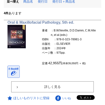
商品名
発行日
発行日＋商品名
並べ替え
あります
4件
Oral & Maxillofacial Pathology, 5th ed.
著者
：B.W.Neville, D.D.Damm, C.M.Alle
n, et al.(eds.)
ISBN
：978-0-323-78981-3
出版社
：ELSEVIER
出版年
：2024年
ページ数
：975pp.
42,955円
定価
(本体39,050円 ＋ 税)
詳しく見る
ほしいものリストに登録
いいね