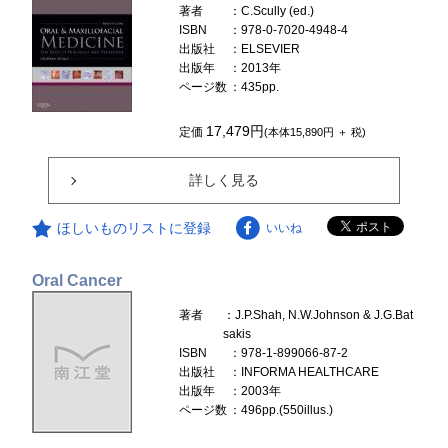
著者
：C.Scully (ed.)
ISBN
：978-0-7020-4948-4
出版社
：ELSEVIER
出版年
：2013年
ページ数
：435pp.
17,479円
定価
(本体15,890円 ＋ 税)
詳しく見る
ほしいものリストに登録
いいね
Oral Cancer
著者
：J.P.Shah, N.W.Johnson & J.G.Bat
sakis
ISBN
：978-1-899066-87-2
出版社
：INFORMA HEALTHCARE
出版年
：2003年
ページ数
：496pp.(550illus.)