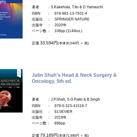
著者
：S.Kakehata, T.Ito & D.Yamauchi
ISBN
： 978-981-13-7931-4
出版社
： SPRINGER NATURE
出版年
： 2020年
ページ数
： 108pp.(114illus.)
33,594円
定価
(本体30,540円 ＋ 税)
Jatin Shah's Head & Neck Surgery &
Oncology, 5th ed.
著者
：J.P.Shah, S.G.Patel & B.Singh
ISBN
： 978-0-323-41518-7
出版社
： ELSEVIER
出版年
： 2019年
ページ数
： 896pp.
79,189円
定価
(本体71,990円 ＋ 税)