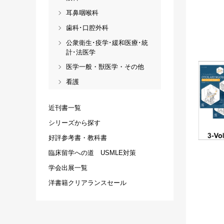
耳鼻咽喉科
歯科･口腔外科
公衆衛生･疫学･緩和医療･統
計･法医学
医学一般・獣医学・その他
看護
近刊書一覧
シリーズから探す
好評参考書・教科書
臨床留学への道 USMLE対策
学会出展一覧
洋書籍クリアランスセール