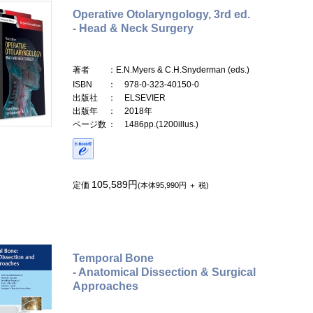
Operative Otolaryngology, 3rd ed.
- Head & Neck Surgery
著者
：E.N.Myers & C.H.Snyderman (eds.)
ISBN
： 978-0-323-40150-0
出版社
： ELSEVIER
出版年
： 2018年
ページ数
： 1486pp.(1200illus.)
105,589円
定価
(本体95,990円 ＋ 税)
Temporal Bone
- Anatomical Dissection & Surgical
Approaches