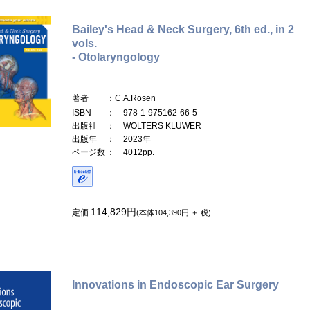
Bailey's Head & Neck Surgery, 6th ed., in 2
vols.
- Otolaryngology
著者
：C.A.Rosen
ISBN
： 978-1-975162-66-5
出版社
： WOLTERS KLUWER
出版年
： 2023年
ページ数
： 4012pp.
114,829円
定価
(本体104,390円 ＋ 税)
Innovations in Endoscopic Ear Surgery