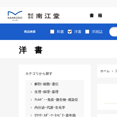
書 籍
和書
洋書
洋雑誌
商品検索
洋書
ホーム
カテゴリから探す
解剖･細胞･遺伝
生理･病理･薬理
ｱﾚﾙｷﾞｰ･免疫･微生物･感染症
内分泌･代謝･生化学
ﾘｳﾏﾁ･ｽﾎﾟｰﾂ･ﾘﾊﾋﾞﾘ･老年病