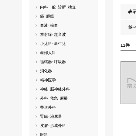
内科一般･診断･検査
表
癌･腫瘍
血液･輸血
並
放射線･超音波
小児科･新生児
11
件
産婦人科
循環器･呼吸器
消化器
精神医学
神経･脳神経外科
外科･救急･麻酔
整形外科
腎臓･泌尿器
皮膚･形成外科
眼科