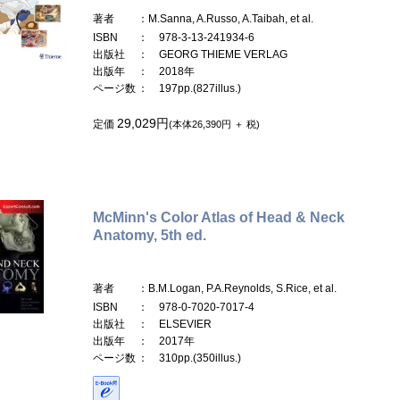
著者
：M.Sanna, A.Russo, A.Taibah, et al.
ISBN
： 978-3-13-241934-6
出版社
： GEORG THIEME VERLAG
出版年
： 2018年
ページ数
： 197pp.(827illus.)
29,029円
定価
(本体26,390円 ＋ 税)
McMinn's Color Atlas of Head & Neck
Anatomy, 5th ed.
著者
：B.M.Logan, P.A.Reynolds, S.Rice, et al.
ISBN
： 978-0-7020-7017-4
出版社
： ELSEVIER
出版年
： 2017年
ページ数
： 310pp.(350illus.)