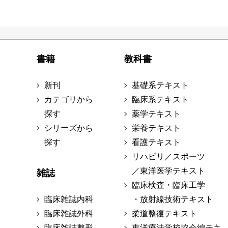
書籍
教科書
新刊
基礎系テキスト
カテゴリから
臨床系テキスト
探す
薬学テキスト
シリーズから
栄養テキスト
探す
看護テキスト
リハビリ／スポーツ
／東洋医学テキスト
雑誌
臨床検査・臨床工学
臨床雑誌内科
・放射線技術テキスト
臨床雑誌外科
柔道整復テキスト
臨床雑誌整形
東洋療法学校協会編テキ