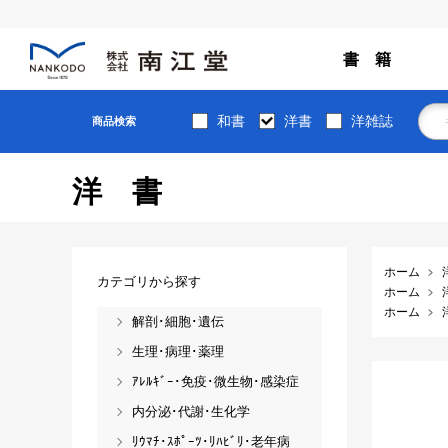
書 籍
和書
洋書
洋雑誌
商品検索
洋書
ホーム
カテゴリから探す
ホーム
ホーム
解剖･細胞･遺伝
生理･病理･薬理
ｱﾚﾙｷﾞｰ･免疫･微生物･感染症
内分泌･代謝･生化学
ﾘｳﾏﾁ･ｽﾎﾟｰﾂ･ﾘﾊﾋﾞﾘ･老年病