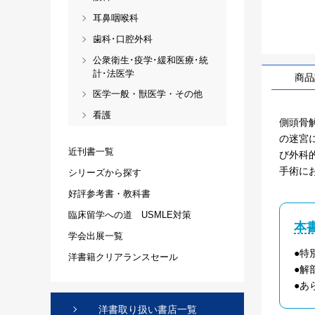
耳鼻咽喉科
歯科･口腔外科
公衆衛生･疫学･緩和医療･統
計･法医学
商品
医学一般・獣医学・その他
看護
側頭骨
の迷宮
近刊書一覧
び外科的
手術に
シリーズから探す
好評参考書・教科書
臨床留学への道 USMLE対策
本
学会出展一覧
●特
洋書籍クリアランスセール
●解
●あ
洋書取り扱い書店一覧