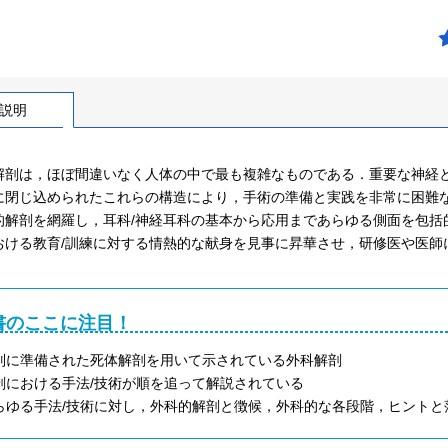
説明
解剖は，ほぼ間違いなく人体の中で最も複雑なものである．重要な神経
に閉じ込められたこれらの構造により，手術の準備と実践を非常に困難
解剖を網羅し，耳科/神経耳科の基本から応用まであらゆる側面を包括的に詳説
おける教育/訓練に対する情熱的な献身を見事に昇華させ，研修医や医師
書のここに注目！
別に準備された死体解剖を用いて示されている外科解剖
剖における手法/技術が順を追って解説されている
らゆる手法/技術に対し，外科的解剖と徴候，外科的な各段階，ヒント