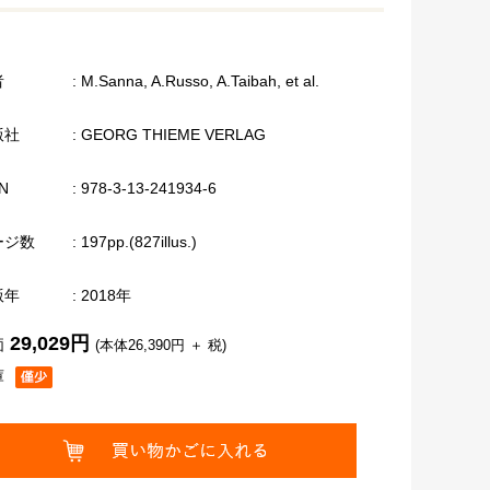
者
: M.Sanna, A.Russo, A.Taibah, et al.
版社
: GEORG THIEME VERLAG
N
: 978-3-13-241934-6
ージ数
: 197pp.(827illus.)
版年
: 2018年
29,029円
価
(本体26,390円 ＋ 税)
庫