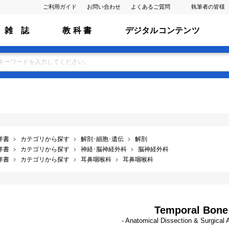
ご利用ガイド
お問い合わせ
よくあるご質問
執筆者の皆様
雑 誌
教 科 書
デジタルコンテンツ
洋書
カテゴリから探す
解剖･細胞･遺伝
解剖
洋書
カテゴリから探す
神経･脳神経外科
脳神経外科
洋書
カテゴリから探す
耳鼻咽喉科
耳鼻咽喉科
Temporal Bone
- Anatomical Dissection & Surgical