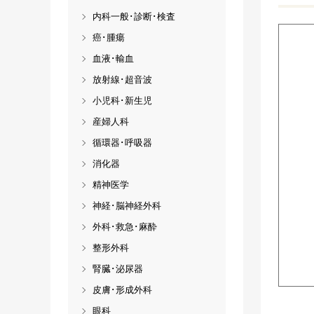
内科一般･診断･検査
癌･腫瘍
血液･輸血
放射線･超音波
小児科･新生児
産婦人科
循環器･呼吸器
消化器
精神医学
神経･脳神経外科
外科･救急･麻酔
整形外科
腎臓･泌尿器
皮膚･形成外科
眼科