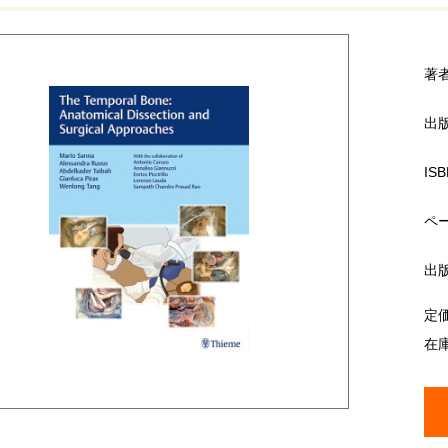
著
出
ISB
ペ
出
定
在