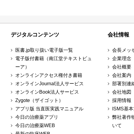
デジタルコンテンツ
会社情報
医書.jp取り扱い電子版一覧
会長メッ
電子版付書籍（南江堂テキストビュ
企業理念
ーア）
会社概要
オンラインアクセス権付き書籍
会社案内
オンラインJournal法人サービス
部署別連
オンラインBook法人サービス
会社地図
Zygote（ザイゴット）
採用情報
アプリ版 当直医実践マニュアル
ISMS基
今日の治療薬アプリ
弊社著作
今日の治療薬WEB
いて
最新の臨床WEB