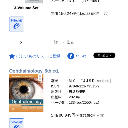
ページ数
：3112pp.(4750illus.)
150,249円
定価
(本体136,590円 ＋ 税)
詳しく見る
ほしいものリストに登録
いいね
Ophthalmology, 6th ed.
著者
：M.Yanoff & J.S.Duker (eds.)
ISBN
：978-0-323-79515-9
出版社
：ELSEVIER
出版年
：2023年
ページ数
：1334pp.(2550illus.)
80,949円
定価
(本体73,590円 ＋ 税)