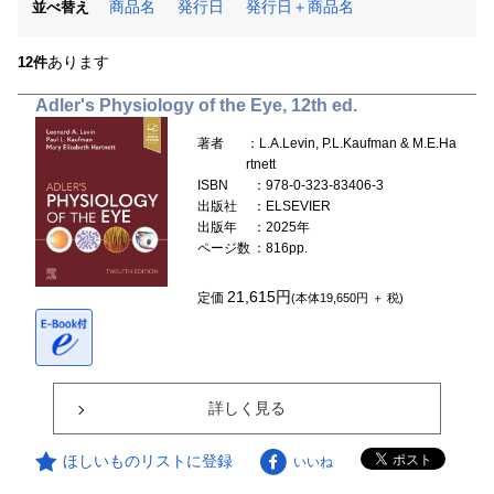
商品名
発行日
発行日＋商品名
並べ替え
あります
12件
Adler's Physiology of the Eye, 12th ed.
著者
：L.A.Levin, P.L.Kaufman & M.E.Ha
rtnett
ISBN
：978-0-323-83406-3
出版社
：ELSEVIER
出版年
：2025年
ページ数
：816pp.
21,615円
定価
(本体19,650円 ＋ 税)
詳しく見る
ほしいものリストに登録
いいね