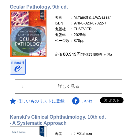
Ocular Pathology, 9th ed.
著者
：M.Yanoff & J.W.Sassani
ISBN
：978-0-323-87822-7
出版社
：ELSEVIER
出版年
：2025年
ページ数
：870pp.
80,949円
定価
(本体73,590円 ＋ 税)
詳しく見る
ほしいものリストに登録
いいね
Kanski's Clinical Ophthalmology, 10th ed.
- A Systematic Approach
著者
：J.F.Salmon