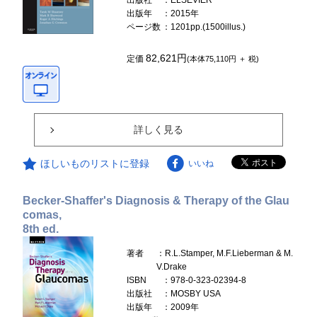
出版年
：2015年
ページ数
：1201pp.(1500illus.)
82,621円
定価
(本体75,110円 ＋ 税)
詳しく見る
ほしいものリストに登録
いいね
Becker-Shaffer's Diagnosis & Therapy of the Glau
comas,
8th ed.
著者
：R.L.Stamper, M.F.Lieberman & M.
V.Drake
ISBN
：978-0-323-02394-8
出版社
：MOSBY USA
出版年
：2009年