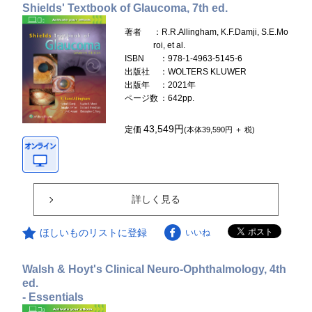
Shields' Textbook of Glaucoma, 7th ed.
著者
：R.R.Allingham, K.F.Damji, S.E.Mo
roi, et al.
ISBN
：978-1-4963-5145-6
出版社
：WOLTERS KLUWER
出版年
：2021年
ページ数
：642pp.
43,549円
定価
(本体39,590円 ＋ 税)
詳しく見る
ほしいものリストに登録
いいね
Walsh & Hoyt's Clinical Neuro-Ophthalmology, 4th
ed.
- Essentials