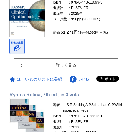
ISBN
：978-0-443-11099-3
出版社
：ELSEVIER
出版年
：2025年
ページ数
：956pp.(2600illus.)
51,271円
定価
(本体46,610円 ＋ 税)
詳しく見る
ほしいものリストに登録
いいね
Ryan's Retina, 7th ed., in 3 vols.
著者
：S.R.Sadda, A.P.Schachat, C.P.Wilki
nson, et al. (eds.)
ISBN
：978-0-323-72213-1
出版社
：ELSEVIER
出版年
：2023年