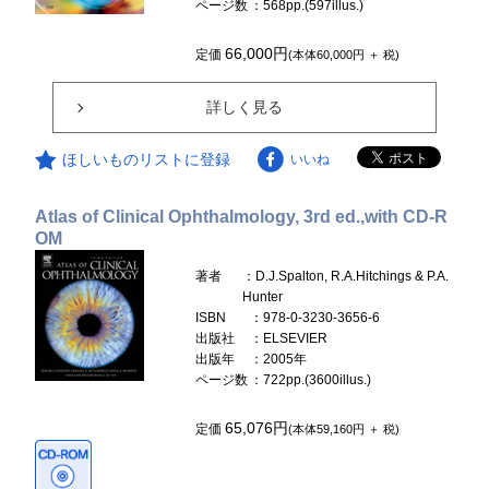
ページ数
：568pp.(597illus.)
66,000円
定価
(本体60,000円 ＋ 税)
詳しく見る
ほしいものリストに登録
いいね
Atlas of Clinical Ophthalmology, 3rd ed.,with CD-R
OM
著者
：D.J.Spalton, R.A.Hitchings & P.A.
Hunter
ISBN
：978-0-3230-3656-6
出版社
：ELSEVIER
出版年
：2005年
ページ数
：722pp.(3600illus.)
65,076円
定価
(本体59,160円 ＋ 税)