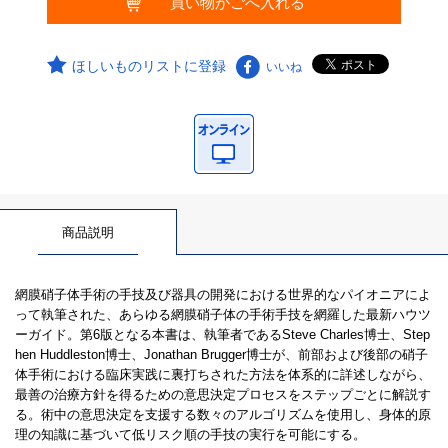
ほしいものリストに登録
いいね
商品説明
網膜硝子体手術の手技及び器具の開発における世界的なパイオニアによ
って執筆された、あらゆる網膜硝子体の手術手技を網羅した最新ハウツ
ーガイド。第6版となる本書は、執筆者であるSteve Charles博士、Step
hen Huddleston博士、Jonathan Brugger博士が、前部および後部の硝子
体手術における臨床実践に裏打ちされた方法を体系的に詳述しながら、
最善の治療方針を得るための意思決定プロセスをステップごとに解説す
る。術中の意思決定を支援する数々のアルゴリズムを使用し、身体的原
理の知識に基づいて低リスク順の手技の実行を可能にする。