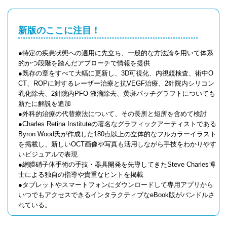
新版のここに注目！
●特定の疾患状態への適用に先立ち、一般的な方法論を用いて体系
的かつ段階を踏んだアプローチで情報を提供
●既存の章をすべて大幅に更新し、3D可視化、内視鏡検査、術中O
CT、ROPに対するレーザー治療と抗VEGF治療、2針院内シリコン
乳化除去、2針院内PFO 液滴除去、黄斑パッチグラフトについても
新たに解説を追加
●外科的治療の代替療法について、その長所と短所を含めて検討
●Charles Retina Instituteの著名なグラフィックアーティストである
Byron Wood氏が作成した180点以上の立体的なフルカラーイラスト
を掲載し、新しいOCT画像や写真も活用しながら手技をわかりやす
いビジュアルで表現
●網膜硝子体手術の手技・器具開発を先導してきたSteve Charles博
士による独自の指導や貴重なヒントを掲載
●タブレットやスマートフォンにダウンロードして専用アプリから
いつでもアクセスできるインタラクティブなeBook版がバンドルさ
れている。