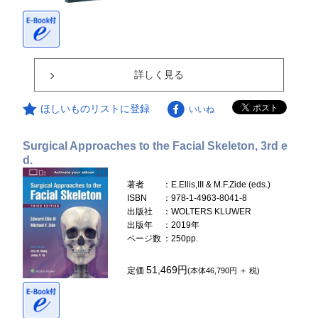
詳しく見る
ほしいものリストに登録
いいね
Surgical Approaches to the Facial Skeleton, 3rd e
d.
著者
：E.Ellis,III & M.F.Zide (eds.)
ISBN
：978-1-4963-8041-8
出版社
：WOLTERS KLUWER
出版年
：2019年
ページ数
：250pp.
51,469円
定価
(本体46,790円 ＋ 税)