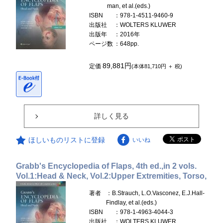
man, et al.(eds.)
ISBN
：978-1-4511-9460-9
出版社
：WOLTERS KLUWER
出版年
：2016年
ページ数
：648pp.
89,881円
定価
(本体81,710円 ＋ 税)
詳しく見る
ほしいものリストに登録
いいね
Grabb's Encyclopedia of Flaps, 4th ed.,in 2 vols.
Vol.1:Head & Neck, Vol.2:Upper Extremities, Torso,
著者
：B.Strauch, L.O.Vasconez, E.J.Hall-
Findlay, et al.(eds.)
ISBN
：978-1-4963-4044-3
出版社
：WOLTERS KLUWER