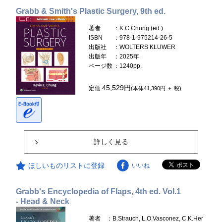
Grabb & Smith's Plastic Surgery, 9th ed.
著者
：K.C.Chung (ed.)
ISBN
：978-1-975214-26-5
出版社
：WOLTERS KLUWER
出版年
：2025年
ページ数
：1240pp.
45,529円
定価
(本体41,390円 ＋ 税)
詳しく見る
ほしいものリストに登録
いいね
Grabb's Encyclopedia of Flaps, 4th ed. Vol.1
- Head & Neck
著者
：B.Strauch, L.O.Vasconez, C.K.Her