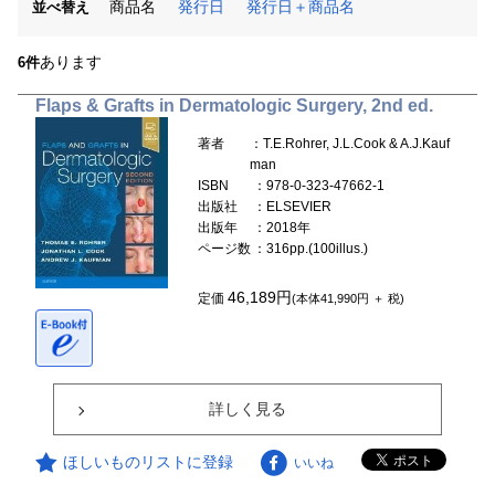
商品名
発行日
発行日＋商品名
並べ替え
あります
6件
Flaps & Grafts in Dermatologic Surgery, 2nd ed.
著者
：T.E.Rohrer, J.L.Cook & A.J.Kauf
man
ISBN
：978-0-323-47662-1
出版社
：ELSEVIER
出版年
：2018年
ページ数
：316pp.(100illus.)
46,189円
定価
(本体41,990円 ＋ 税)
詳しく見る
ほしいものリストに登録
いいね