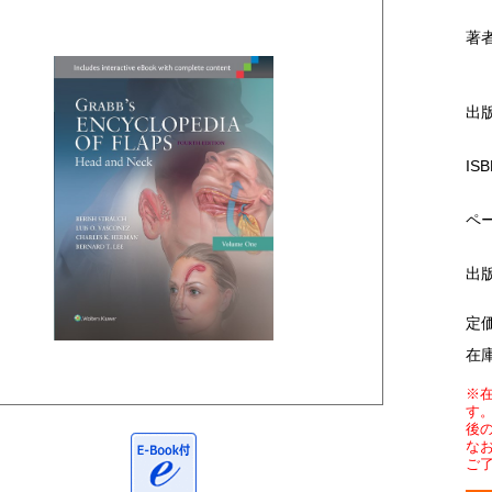
著
出
ISB
ペ
出
定
在
※
す
後
な
ご