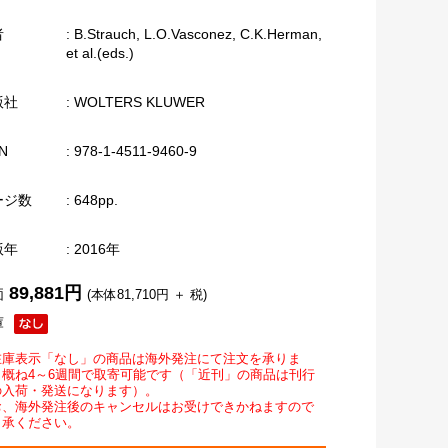
者
: B.Strauch, L.O.Vasconez, C.K.Herman,
et al.(eds.)
版社
: WOLTERS KLUWER
N
: 978-1-4511-9460-9
ージ数
: 648pp.
版年
: 2016年
89,881円
価
(本体81,710円 ＋ 税)
庫
在庫表示「なし」の商品は海外発注にて注文を承りま
。概ね4～6週間で取寄可能です（「近刊」の商品は刊行
の入荷・発送になります）。
お、海外発注後のキャンセルはお受けできかねますので
了承ください。