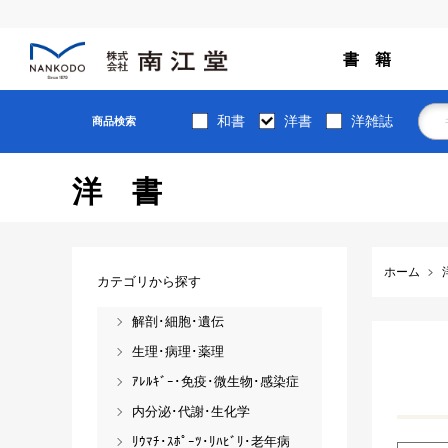
書 籍
和書
洋書
洋雑誌
商品検索
洋書
ホーム
カテゴリから探す
解剖･細胞･遺伝
生理･病理･薬理
ｱﾚﾙｷﾞｰ･免疫･微生物･感染症
内分泌･代謝･生化学
ﾘｳﾏﾁ･ｽﾎﾟｰﾂ･ﾘﾊﾋﾞﾘ･老年病