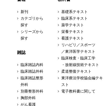
新刊
基礎系テキスト
カテゴリから
臨床系テキスト
探す
薬学テキスト
シリーズから
栄養テキスト
探す
看護テキスト
リハビリ／スポーツ
／東洋医学テキスト
雑誌
臨床検査・臨床工学
臨床雑誌内科
・放射線技術テキスト
臨床雑誌外科
柔道整復テキスト
臨床雑誌整形
東洋療法学校協会編テキ
外科
スト
別冊整形外科
電子教科書に関して
胸部外科
がん看護