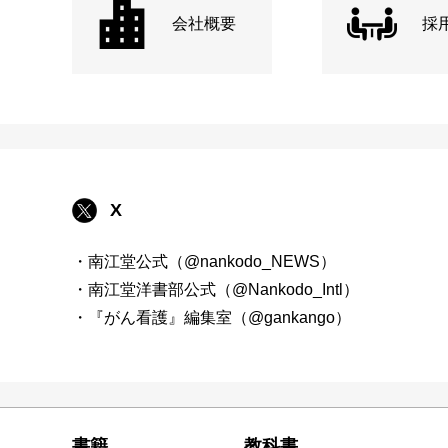
会社概要
採
X
・南江堂公式（@nankodo_NEWS）
・南江堂洋書部公式（@Nankodo_Intl）
・『がん看護』編集室（@gankango）
書籍
教科書