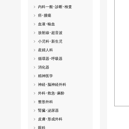
内科一般･診断･検査
癌･腫瘍
血液･輸血
放射線･超音波
小児科･新生児
産婦人科
循環器･呼吸器
消化器
精神医学
神経･脳神経外科
外科･救急･麻酔
整形外科
腎臓･泌尿器
皮膚･形成外科
眼科