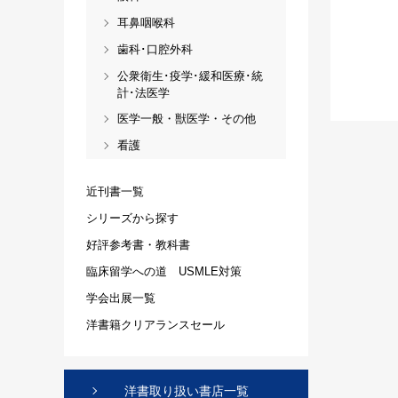
耳鼻咽喉科
歯科･口腔外科
公衆衛生･疫学･緩和医療･統
計･法医学
医学一般・獣医学・その他
看護
近刊書一覧
シリーズから探す
好評参考書・教科書
臨床留学への道 USMLE対策
学会出展一覧
洋書籍クリアランスセール
洋書取り扱い書店一覧