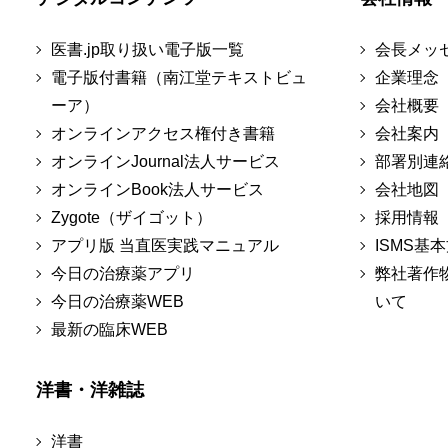
医書.jp取り扱い電子版一覧
会長メッ
電子版付書籍（南江堂テキストビュ
企業理念
ーア）
会社概要
オンラインアクセス権付き書籍
会社案内
オンラインJournal法人サービス
部署別連
オンラインBook法人サービス
会社地図
Zygote（ザイゴット）
採用情報
アプリ版 当直医実践マニュアル
ISMS基
今日の治療薬アプリ
弊社著作
今日の治療薬WEB
いて
最新の臨床WEB
洋書・洋雑誌
洋書