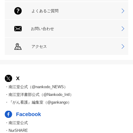
よくあるご質問
お問い合わせ
アクセス
X
・南江堂公式（@nankodo_NEWS）
・南江堂洋書部公式（@Nankodo_Intl）
・『がん看護』編集室（@gankango）
Facebook
・南江堂公式
・NurSHARE