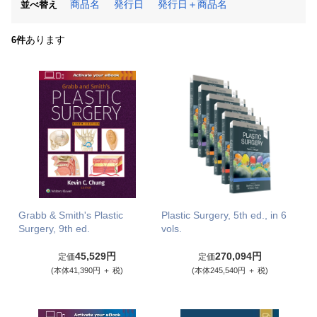
商品名
発行日
発行日＋商品名
並べ替え
あります
6件
Grabb & Smith's Plastic
Plastic Surgery, 5th ed., in 6
Surgery, 9th ed.
vols.
45,529円
270,094円
定価
定価
(本体41,390円 ＋ 税)
(本体245,540円 ＋ 税)