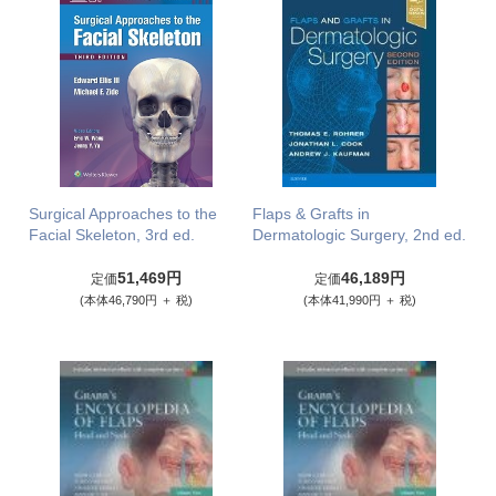
Surgical Approaches to the
Flaps & Grafts in
Facial Skeleton, 3rd ed.
Dermatologic Surgery, 2nd ed.
51,469円
46,189円
定価
定価
(本体46,790円 ＋ 税)
(本体41,990円 ＋ 税)