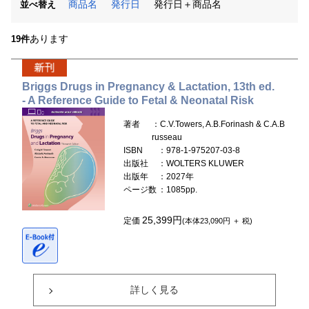
商品名
発行日
発行日＋商品名
並べ替え
あります
19件
Briggs Drugs in Pregnancy & Lactation, 13th ed.
- A Reference Guide to Fetal & Neonatal Risk
著者
：C.V.Towers, A.B.Forinash & C.A.B
russeau
ISBN
：978-1-975207-03-8
出版社
：WOLTERS KLUWER
出版年
：2027年
ページ数
：1085pp.
25,399円
定価
(本体23,090円 ＋ 税)
詳しく見る