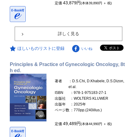
43,879円
定価
(本体39,890円 ＋ 税)
詳しく見る
ほしいものリストに登録
いいね
Principles & Practice of Gynecologic Oncology, 8t
h ed.
著者
：D.S.Chi, D.Khabele, D.S.Dizon,
et al.
ISBN
：978-1-975183-27-1
出版社
：WOLTERS KLUWER
出版年
：2025年
ページ数
：770pp.(240illus.)
49,489円
定価
(本体44,990円 ＋ 税)