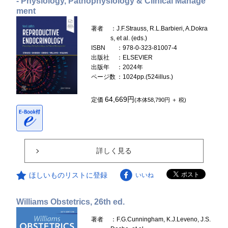
- Physiology, Pathophysiology & Clinical Manage
ment
著者
：J.F.Strauss, R.L.Barbieri, A.Dokra
s, et al. (eds.)
ISBN
：978-0-323-81007-4
出版社
：ELSEVIER
出版年
：2024年
ページ数
：1024pp.(524illus.)
64,669円
定価
(本体58,790円 ＋ 税)
詳しく見る
ほしいものリストに登録
いいね
Williams Obstetrics, 26th ed.
著者
：F.G.Cunningham, K.J.Leveno, J.S.