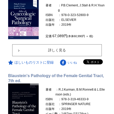
著者
：P.B.Clement, J.Stall & R.H.Youn
g
ISBN
：978-0-323-52800-9
出版社
：ELSEVIER
出版年
：2019年
67,089円
定価
(本体60,990円 ＋ 税)
詳しく見る
ほしいものリストに登録
いいね
Blaustein's Pathology of the Female Genital Tract,
7th ed.
著者
：R.J.Kurman, B.M.Ronnett & L.Elle
nson (eds.)
ISBN
：978-3-319-46333-9
出版社
：SPRINGER NATURE
出版年
：2019年
ページ数
：1467pp.(1517illus.)