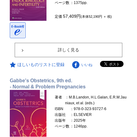
ページ数
：1375pp.
57,409円
定価
(本体52,190円 ＋ 税)
詳しく見る
ほしいものリストに登録
いいね
Gabbe's Obstetrics, 9th ed.
- Normal & Problem Pregnancies
著者
：M.B.Landon, H.L.Galan, E.R.M.Jau
niaux, et al. (eds.)
ISBN
：978-0-323-93727-6
出版社
：ELSEVIER
出版年
：2025年
ページ数
：1246pp.