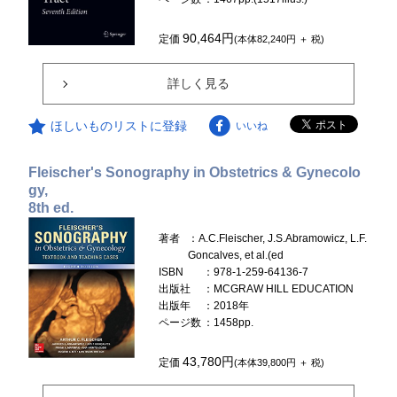
90,464円
定価
(本体82,240円 ＋ 税)
詳しく見る
ほしいものリストに登録
いいね
Fleischer's Sonography in Obstetrics & Gynecolo
gy,
8th ed.
著者
：A.C.Fleischer, J.S.Abramowicz, L.F.
Goncalves, et al.(ed
ISBN
：978-1-259-64136-7
出版社
：MCGRAW HILL EDUCATION
出版年
：2018年
ページ数
：1458pp.
43,780円
定価
(本体39,800円 ＋ 税)