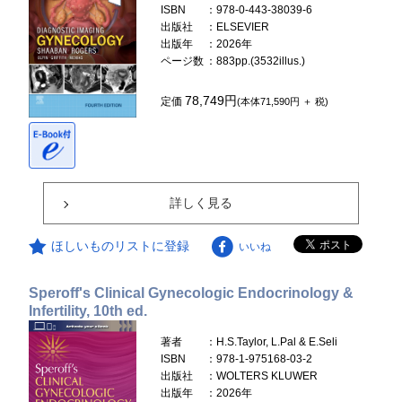
ISBN
：978-0-443-38039-6
出版社
：ELSEVIER
出版年
：2026年
ページ数
：883pp.(3532illus.)
78,749円
定価
(本体71,590円 ＋ 税)
詳しく見る
ほしいものリストに登録
いいね
Speroff's Clinical Gynecologic Endocrinology &
Infertility, 10th ed.
著者
：H.S.Taylor, L.Pal & E.Seli
ISBN
：978-1-975168-03-2
出版社
：WOLTERS KLUWER
出版年
：2026年