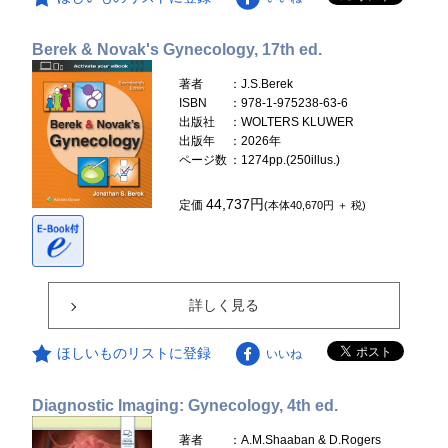
Berek & Novak's Gynecology, 17th ed.
著者
：J.S.Berek
ISBN
：978-1-975238-63-6
出版社
：WOLTERS KLUWER
出版年
：2026年
ページ数
：1274pp.(250illus.)
44,737円
定価
(本体40,670円 ＋ 税)
詳しく見る
ほしいものリストに登録
いいね
Diagnostic Imaging: Gynecology, 4th ed.
著者
：A.M.Shaaban & D.Rogers