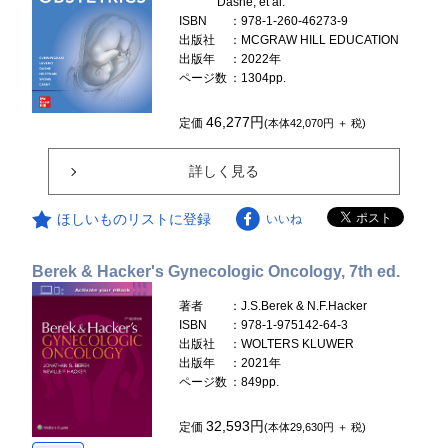
Dashe, et al.
ISBN
：978-1-260-46273-9
出版社
：MCGRAW HILL EDUCATION
出版年
：2022年
ページ数
：1304pp.
46,277円
定価
(本体42,070円 ＋ 税)
詳しく見る
ほしいものリストに登録
いいね
Berek & Hacker's Gynecologic Oncology, 7th ed.
著者
：J.S.Berek & N.F.Hacker
ISBN
：978-1-975142-64-3
出版社
：WOLTERS KLUWER
出版年
：2021年
ページ数
：849pp.
32,593円
定価
(本体29,630円 ＋ 税)