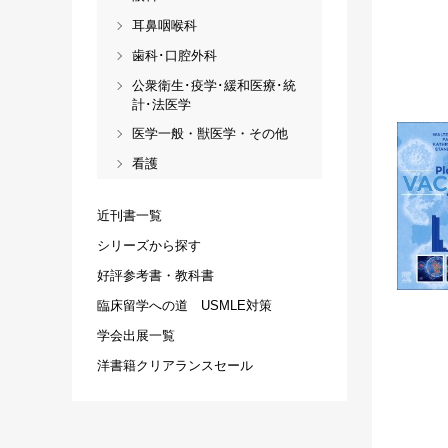
耳鼻咽喉科
歯科･口腔外科
公衆衛生･疫学･緩和医療･統
計･法医学
医学一般・獣医学・その他
看護
近刊書一覧
シリーズから探す
好評参考書・教科書
臨床留学への道 USMLE対策
学会出展一覧
洋書籍クリアランスセール