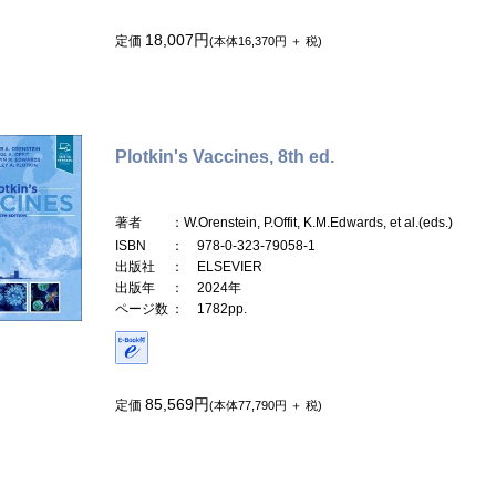
18,007円
定価
(本体16,370円 ＋ 税)
Plotkin's Vaccines, 8th ed.
著者
：W.Orenstein, P.Offit, K.M.Edwards, et al.(eds.)
ISBN
： 978-0-323-79058-1
出版社
： ELSEVIER
出版年
： 2024年
ページ数
： 1782pp.
85,569円
定価
(本体77,790円 ＋ 税)