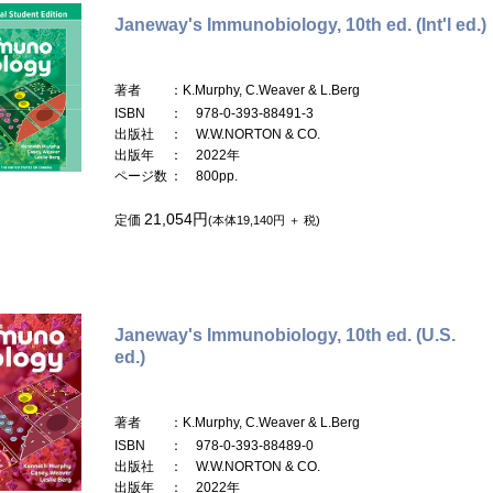
Janeway's Immunobiology, 10th ed. (Int'l ed.)
著者
：K.Murphy, C.Weaver & L.Berg
ISBN
： 978-0-393-88491-3
出版社
： W.W.NORTON & CO.
出版年
： 2022年
ページ数
： 800pp.
21,054円
定価
(本体19,140円 ＋ 税)
Janeway's Immunobiology, 10th ed. (U.S.
ed.)
著者
：K.Murphy, C.Weaver & L.Berg
ISBN
： 978-0-393-88489-0
出版社
： W.W.NORTON & CO.
出版年
： 2022年