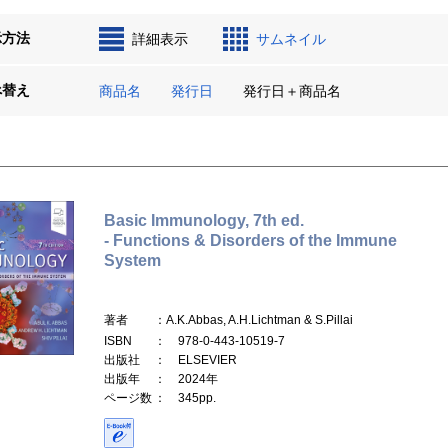
示方法
詳細表示
サムネイル
べ替え
商品名
発行日
発行日＋商品名
Basic Immunology, 7th ed.
- Functions & Disorders of the Immune
System
著者
：A.K.Abbas, A.H.Lichtman & S.Pillai
ISBN
： 978-0-443-10519-7
出版社
： ELSEVIER
出版年
： 2024年
ページ数
： 345pp.