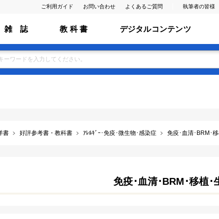
ご利用ガイド
お問い合わせ
よくあるご質問
執筆者の皆様
雑 誌
教 科 書
デジタルコンテンツ
洋書
好評参考書・教科書
ｱﾚﾙｷﾞｰ･免疫･微生物･感染症
免疫･血清･BRM･
免疫･血清･BRM･移植