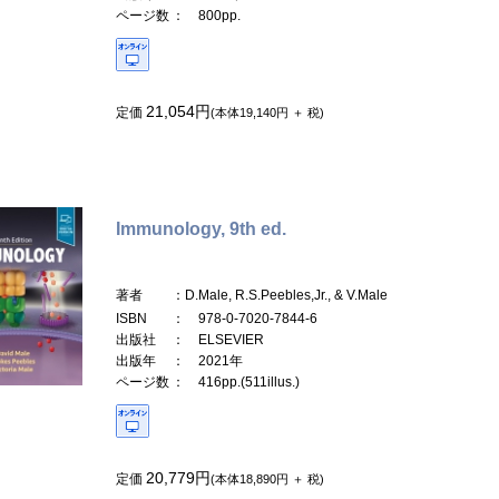
ページ数
： 800pp.
21,054円
定価
(本体19,140円 ＋ 税)
Immunology, 9th ed.
著者
：D.Male, R.S.Peebles,Jr., & V.Male
ISBN
： 978-0-7020-7844-6
出版社
： ELSEVIER
出版年
： 2021年
ページ数
： 416pp.(511illus.)
20,779円
定価
(本体18,890円 ＋ 税)