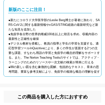
新版のここに注目！
●新たにコロラド大学医学部のLeslie Berg博士が著者に加わり、SA
RS-CoV-2に関する最新情報やcGAS/STING経路の最新研究など新
たな知見を追加した
●免疫学各分野の世界的権威100名以上に助言を求め、収載内容の
最新性と正確性を確保
●デジタル教材を搭載し、教員の指導と学生の学習を支援する。適
応型学習ツールInQuizitiveにより、多くの学生が直面する2つの主
要な課題、すなわち用語の学習と免疫学の概念的理解をサポートす
る。また、The Norton Teaching Toolsのサイトでは、アクティブ・
ラーニングのためのリソースや一次文献の検索が簡単に行える
●88の新しい図を含む象徴的な図解、包括的なテキスト、章末の思
考問題、豊富な参考文献により、免疫学の複雑な概念の理解を促す
この商品を購入した方におすすめ