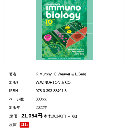
著者
: K.Murphy, C.Weaver & L.Berg
出版社
: W.W.NORTON & CO.
ISBN
: 978-0-393-88491-3
ページ数
: 800pp.
出版年
: 2022年
21,054円
定価
(本体19,140円 ＋ 税)
在庫