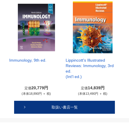
Immunology, 9th ed.
Lippincott's Illustrated
Reviews: Immunology, 3rd
ed.
(Int'l ed.)
20,779円
14,839円
定価
定価
(本体18,890円 ＋ 税)
(本体13,490円 ＋ 税)
取扱い書店一覧