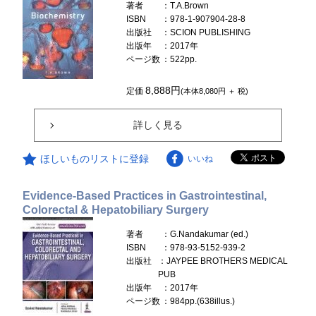
著者
：T.A.Brown
ISBN
：978-1-907904-28-8
出版社
：SCION PUBLISHING
出版年
：2017年
ページ数
：522pp.
8,888円
定価
(本体8,080円 ＋ 税)
詳しく見る
ほしいものリストに登録
いいね
Evidence-Based Practices in Gastrointestinal,
Colorectal & Hepatobiliary Surgery
著者
：G.Nandakumar (ed.)
ISBN
：978-93-5152-939-2
出版社
：JAYPEE BROTHERS MEDICAL
PUB
出版年
：2017年
ページ数
：984pp.(638illus.)