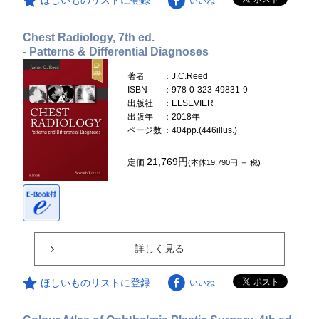
ほしいものリストに登録
いいね
Chest Radiology, 7th ed.
- Patterns & Differential Diagnoses
著者
：J.C.Reed
ISBN
：978-0-323-49831-9
出版社
：ELSEVIER
出版年
：2018年
ページ数
：404pp.(446illus.)
21,769円
定価
(本体19,790円 ＋ 税)
詳しく見る
ほしいものリストに登録
いいね