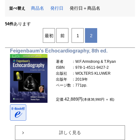
商品名
発行日
発行日＋商品名
並べ替え
あります
54件
最初
前
1
2
Feigenbaum's Echocardiography, 8th ed.
著者
：W.F.Armstrong & T.Ryan
ISBN
：978-1-4511-9427-2
出版社
：WOLTERS KLUWER
出版年
：2019年
ページ数
：771pp.
42,889円
定価
(本体38,990円 ＋ 税)
詳しく見る