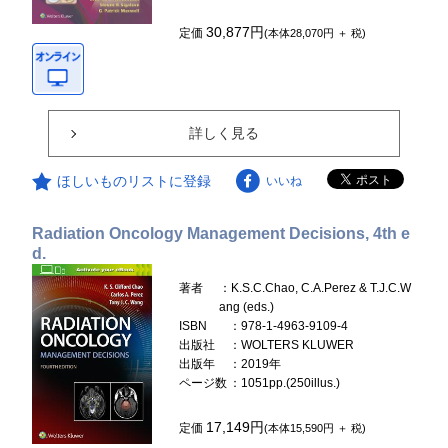
30,877円
定価
(本体28,070円 ＋ 税)
詳しく見る
ほしいものリストに登録
いいね
Radiation Oncology Management Decisions, 4th e
d.
著者
：K.S.C.Chao, C.A.Perez & T.J.C.W
ang (eds.)
ISBN
：978-1-4963-9109-4
出版社
：WOLTERS KLUWER
出版年
：2019年
ページ数
：1051pp.(250illus.)
17,149円
定価
(本体15,590円 ＋ 税)