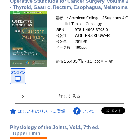
Operative Standards for Cancer Surgery, Volume 2
- Thyroid, Gastric, Rectum, Esophagus, Melanoma
著者
：American College of Surgeons & C
lini.Trials in Oncology
ISBN
：978-1-4963-3703-0
出版社
：WOLTERS KLUWER
出版年
：2019年
ページ数
：480pp.
15,433円
定価
(本体14,030円 ＋ 税)
詳しく見る
ほしいものリストに登録
いいね
Physiology of the Joints, Vol.1, 7th ed.
- Upper Limb