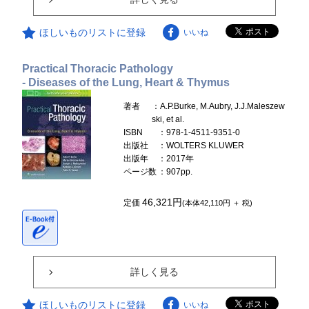
ほしいものリストに登録
いいね
Practical Thoracic Pathology
- Diseases of the Lung, Heart & Thymus
著者
：A.P.Burke, M.Aubry, J.J.Maleszew
ski, et al.
ISBN
：978-1-4511-9351-0
出版社
：WOLTERS KLUWER
出版年
：2017年
ページ数
：907pp.
46,321円
定価
(本体42,110円 ＋ 税)
詳しく見る
ほしいものリストに登録
いいね