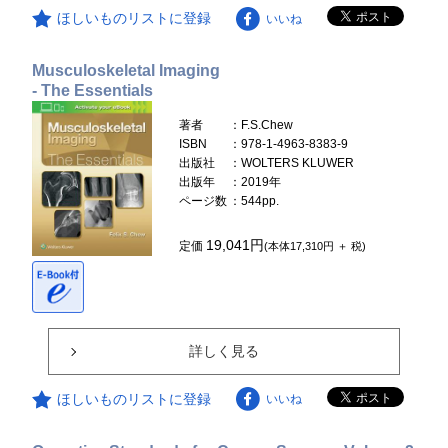
ほしいものリストに登録
いいね
Musculoskeletal Imaging
- The Essentials
著者
：F.S.Chew
ISBN
：978-1-4963-8383-9
出版社
：WOLTERS KLUWER
出版年
：2019年
ページ数
：544pp.
19,041円
定価
(本体17,310円 ＋ 税)
詳しく見る
ほしいものリストに登録
いいね