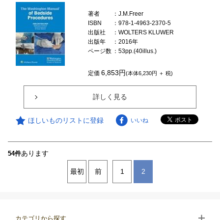
著者
：J.M.Freer
ISBN
：978-1-4963-2370-5
出版社
：WOLTERS KLUWER
出版年
：2016年
ページ数
：53pp.(40illus.)
6,853円
定価
(本体6,230円 ＋ 税)
詳しく見る
ほしいものリストに登録
いいね
あります
54件
最初
前
1
2
カテゴリから探す