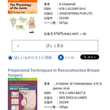
著者
：A.I.Kapandji
ISBN
：978-1-912085-59-0
出版社
：HANDSPRING PUB LTD.
出版年
：2019年
ページ数
：367pp.
8,976円
定価
(本体8,160円 ＋ 税)
詳しく見る
ほしいものリストに登録
いいね
Prepectoral Techniques in Reconstructive Breast
Surgery
著者
：A.Gabriel, M.Y.Nahabedian, S.R.Si
galove, et al.
ISBN
：978-1-4963-8827-8
出版社
：WOLTERS KLUWER
出版年
：2019年
ページ数
：165pp.