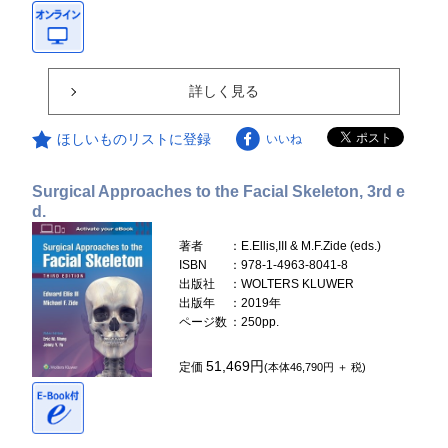
詳しく見る
ほしいものリストに登録
いいね
Surgical Approaches to the Facial Skeleton, 3rd e
d.
著者
：E.Ellis,III & M.F.Zide (eds.)
ISBN
：978-1-4963-8041-8
出版社
：WOLTERS KLUWER
出版年
：2019年
ページ数
：250pp.
51,469円
定価
(本体46,790円 ＋ 税)