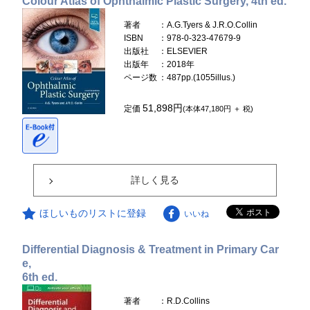
Colour Atlas of Ophthalmic Plastic Surgery, 4th ed.
著者
：A.G.Tyers & J.R.O.Collin
ISBN
：978-0-323-47679-9
出版社
：ELSEVIER
出版年
：2018年
ページ数
：487pp.(1055illus.)
51,898円
定価
(本体47,180円 ＋ 税)
詳しく見る
ほしいものリストに登録
いいね
Differential Diagnosis & Treatment in Primary Car
e,
6th ed.
著者
：R.D.Collins