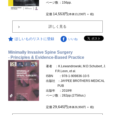
ページ数
：156pp.
14,553円
定価
(本体13,230円 ＋ 税)
詳しく見る
ほしいものリストに登録
いいね
Minimally Invasive Spine Surgery
- Principles & Evidence-Based Practice
著者
：K.Lewandrowski, M.D.Schubert, J.
F.R.Leon, et al.
ISBN
：978-1-909836-10-5
出版社
：JAYPEE BROTHERS MEDICAL
PUB
出版年
：2018年
ページ数
：282pp.(275illus.)
29,645円
定価
(本体26,950円 ＋ 税)