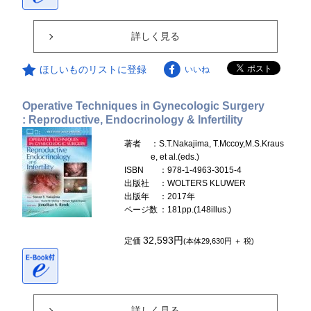
詳しく見る
ほしいものリストに登録
いいね
Operative Techniques in Gynecologic Surgery
: Reproductive, Endocrinology & Infertility
著者
：S.T.Nakajima, T.Mccoy,M.S.Kraus
e, et al.(eds.)
ISBN
：978-1-4963-3015-4
出版社
：WOLTERS KLUWER
出版年
：2017年
ページ数
：181pp.(148illus.)
32,593円
定価
(本体29,630円 ＋ 税)
詳しく見る