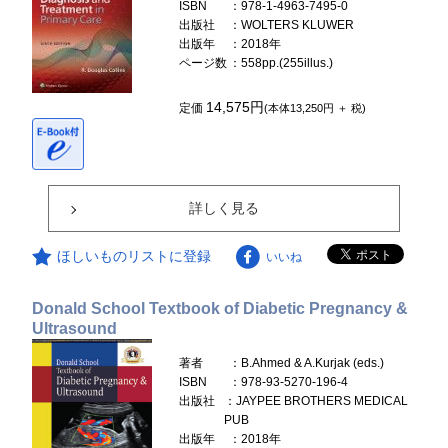
ISBN
：978-1-4963-7495-0
出版社
：WOLTERS KLUWER
出版年
：2018年
ページ数
：558pp.(255illus.)
14,575円
定価
(本体13,250円 ＋ 税)
詳しく見る
ほしいものリストに登録
いいね
Donald School Textbook of Diabetic Pregnancy &
Ultrasound
著者
：B.Ahmed & A.Kurjak (eds.)
ISBN
：978-93-5270-196-4
出版社
：JAYPEE BROTHERS MEDICAL
PUB
出版年
：2018年