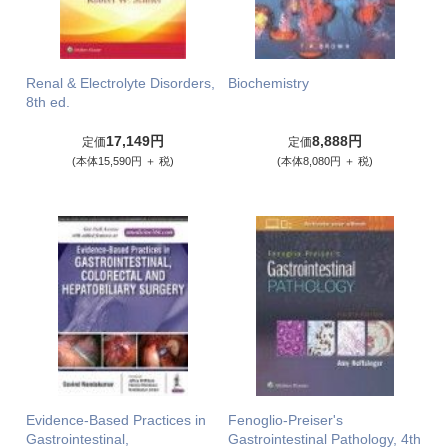
Renal & Electrolyte Disorders,
Biochemistry
8th ed.
17,149円
8,888円
定価
定価
(本体15,590円 ＋ 税)
(本体8,080円 ＋ 税)
Evidence-Based Practices in
Fenoglio-Preiser's
Gastrointestinal,
Gastrointestinal Pathology, 4th