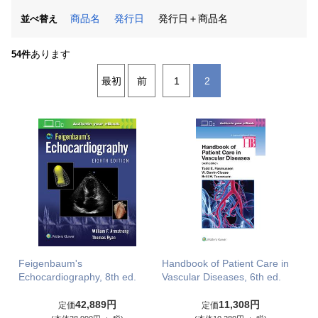
商品名
発行日
発行日＋商品名
並べ替え
あります
54件
最初
前
1
2
Feigenbaum's
Handbook of Patient Care in
Echocardiography, 8th ed.
Vascular Diseases, 6th ed.
42,889円
11,308円
定価
定価