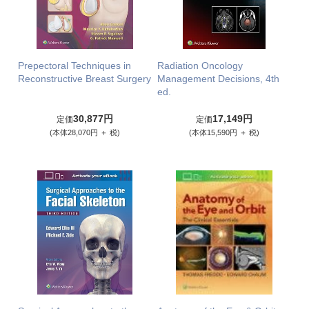
Prepectoral Techniques in
Radiation Oncology
Reconstructive Breast Surgery
Management Decisions, 4th
ed.
30,877円
17,149円
定価
定価
(本体28,070円 ＋ 税)
(本体15,590円 ＋ 税)