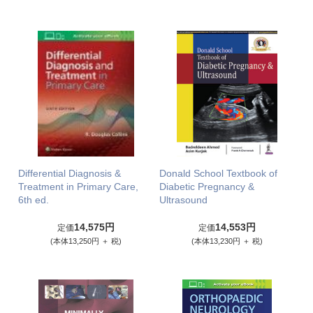
Differential Diagnosis &
Donald School Textbook of
Treatment in Primary Care,
Diabetic Pregnancy &
6th ed.
Ultrasound
14,575円
14,553円
定価
定価
(本体13,250円 ＋ 税)
(本体13,230円 ＋ 税)