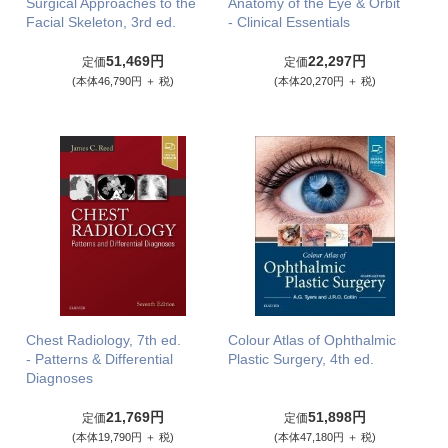
Surgical Approaches to the
Anatomy of the Eye & Orbit
Facial Skeleton, 3rd ed.
- Clinical Essentials
51,469円
22,297円
定価
定価
(本体46,790円 ＋ 税)
(本体20,270円 ＋ 税)
Chest Radiology, 7th ed.
Colour Atlas of Ophthalmic
- Patterns & Differential
Plastic Surgery, 4th ed.
Diagnoses
21,769円
51,898円
定価
定価
(本体19,790円 ＋ 税)
(本体47,180円 ＋ 税)