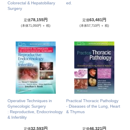
Colorectal & Hepatobiliary
ed.
Surgery
78,155円
63,481円
定価
定価
(本体71,050円 ＋ 税)
(本体57,710円 ＋ 税)
Operative Techniques in
Practical Thoracic Pathology
Gynecologic Surgery
- Diseases of the Lung, Heart
: Reproductive, Endocrinology
& Thymus
& Infertility
32,593円
46,321円
定価
定価