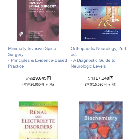
Minimally Invasive Spine
Orthopaedic Neurology, 2nd
Surgery
ed.
- Principles & Evidence-Based
- A Diagnostic Guide to
Practice
Neurologic Levels
29,645円
17,149円
定価
定価
(本体26,950円 ＋ 税)
(本体15,590円 ＋ 税)