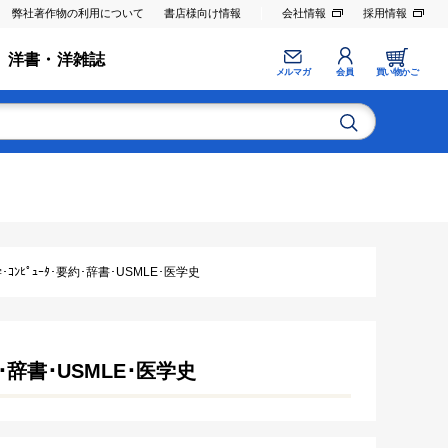
弊社著作物の利用について
書店様向け情報
会社情報
採用情報
洋書・洋雑誌
メルマガ
会員
買い物かご
ｺﾝﾋﾟｭｰﾀ･要約･辞書･USMLE･医学史
約･辞書･USMLE･医学史