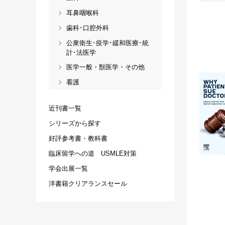
耳鼻咽喉科
歯科･口腔外科
公衆衛生･疫学･緩和医療･統
計･法医学
医学一般・獣医学・その他
看護
近刊書一覧
シリーズから探す
好評参考書・教科書
臨床留学への道 USMLE対策
学会出展一覧
洋書籍クリアランスセール