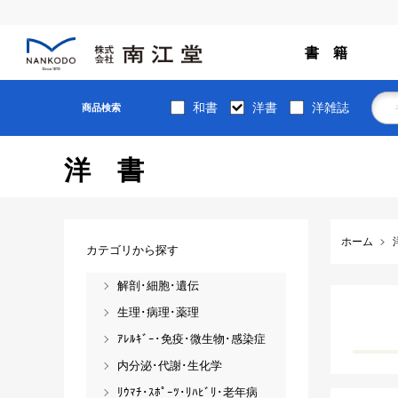
書 籍
和書
洋書
洋雑誌
商品検索
洋書
ホーム
カテゴリから探す
解剖･細胞･遺伝
生理･病理･薬理
ｱﾚﾙｷﾞｰ･免疫･微生物･感染症
内分泌･代謝･生化学
ﾘｳﾏﾁ･ｽﾎﾟｰﾂ･ﾘﾊﾋﾞﾘ･老年病