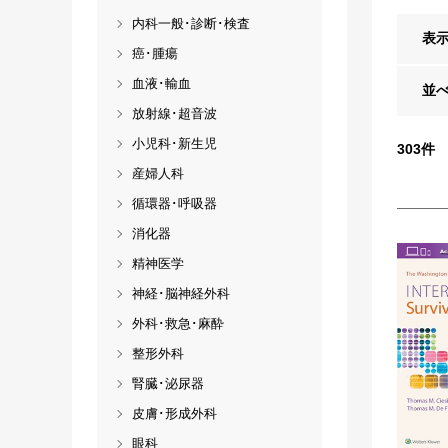
内科一般･診断･検査
表
癌･腫瘍
血液･輸血
並
放射線･超音波
小児科･新生児
303
件
産婦人科
循環器･呼吸器
消化器
精神医学
神経･脳神経外科
外科･救急･麻酔
整形外科
腎臓･泌尿器
皮膚･形成外科
眼科