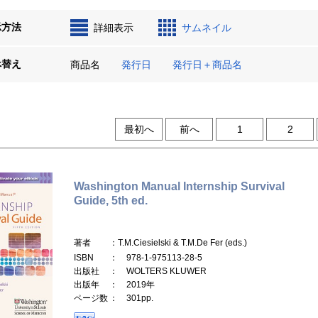
示方法
詳細表示
サムネイル
べ替え
商品名
発行日
発行日＋商品名
最初へ
前へ
1
2
Washington Manual Internship Survival
Guide, 5th ed.
著者
：T.M.Ciesielski & T.M.De Fer (eds.)
ISBN
： 978-1-975113-28-5
出版社
： WOLTERS KLUWER
出版年
： 2019年
ページ数
： 301pp.