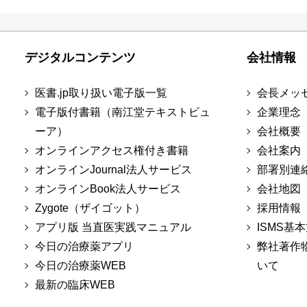
デジタルコンテンツ
会社情報
医書.jp取り扱い電子版一覧
会長メッ
電子版付書籍（南江堂テキストビュ
企業理念
ーア）
会社概要
オンラインアクセス権付き書籍
会社案内
オンラインJournal法人サービス
部署別連
オンラインBook法人サービス
会社地図
Zygote（ザイゴット）
採用情報
アプリ版 当直医実践マニュアル
ISMS基
今日の治療薬アプリ
弊社著作
今日の治療薬WEB
いて
最新の臨床WEB