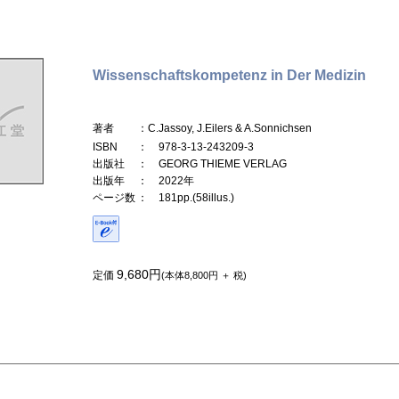
Wissenschaftskompetenz in Der Medizin
著者
：C.Jassoy, J.Eilers & A.Sonnichsen
ISBN
： 978-3-13-243209-3
出版社
： GEORG THIEME VERLAG
出版年
： 2022年
ページ数
： 181pp.(58illus.)
9,680円
定価
(本体8,800円 ＋ 税)