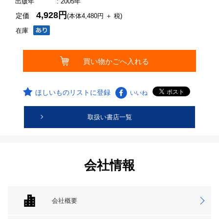
出版年
: 2005年
4,928円
定価
(本体4,480円 ＋ 税)
在庫
ほしいものリストに登録
いいね
取扱い書店一覧
会社情報
会社概要