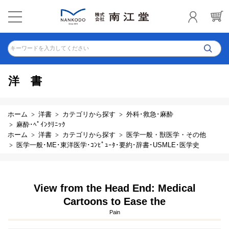
キーワードを入力してください
洋書
ホーム
洋書
カテゴリから探す
外科･救急･麻酔
麻酔･ﾍﾟｲﾝｸﾘﾆｯｸ
ホーム
洋書
カテゴリから探す
医学一般・獣医学・その他
医学一般･ME･東洋医学･ｺﾝﾋﾟｭｰﾀ･要約･辞書･USMLE･医学史
View from the Head End: Medical
Cartoons to Ease the
Pain