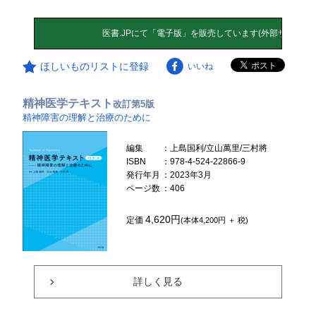
ほしいものリストに登録
いいね
精神医学テキスト
改訂第5版
精神障害の理解と治療のために
編集
：上島国利/立山萬里/三村將
ISBN
：978-4-524-22866-9
発行年月
：2023年3月
ページ数
：406
4,620円
定価
(本体4,200円 ＋ 税)
詳しく見る