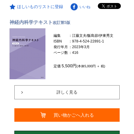
ほしいものリストに登録
いいね
神経内科学テキスト
改訂第5版
編集
：江藤文夫/飯島節/伊東秀文
ISBN
：978-4-524-22891-1
発行年月
：2023年3月
ページ数
：416
5,500円
定価
(本体5,000円 ＋ 税)
詳しく見る
買い物かごへ入れる