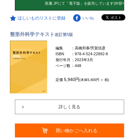
ほしいものリストに登録
いいね
整形外科学テキスト
改訂第5版
編集
：高橋邦泰/芳賀信彦
ISBN
：978-4-524-22892-8
発行年月
：2023年3月
ページ数
：448
5,940円
定価
(本体5,400円 ＋ 税)
詳しく見る
買い物かごへ入れる