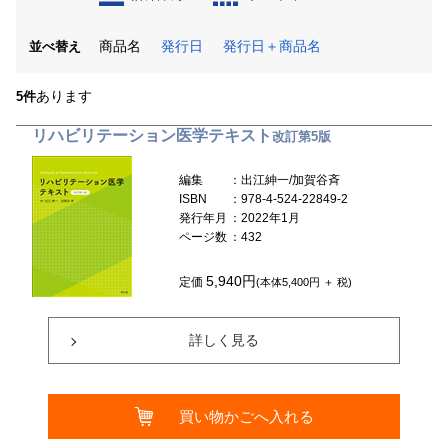
商品名
発行日
発行日＋商品名
並べ替え
あります
5件
リハビリテーション医学テキスト
改訂第5版
編集
：出江紳一/加賀谷斉
ISBN
：978-4-524-22849-2
発行年月
：2022年1月
ページ数
：432
5,940円
定価
(本体5,400円 ＋ 税)
詳しく見る
買い物かごへ入れる