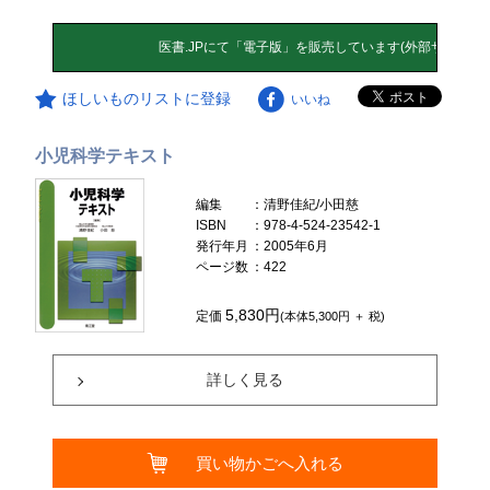
ほしいものリストに登録
いいね
小児科学テキスト
編集
：清野佳紀/小田慈
ISBN
：978-4-524-23542-1
発行年月
：2005年6月
ページ数
：422
5,830円
定価
(本体5,300円 ＋ 税)
詳しく見る
買い物かごへ入れる