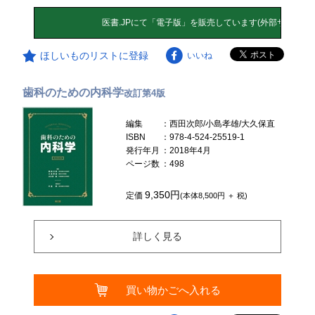
ほしいものリストに登録
いいね
歯科のための内科学
改訂第4版
編集
：西田次郎/小島孝雄/大久保直
ISBN
：978-4-524-25519-1
発行年月
：2018年4月
ページ数
：498
9,350円
定価
(本体8,500円 ＋ 税)
詳しく見る
買い物かごへ入れる