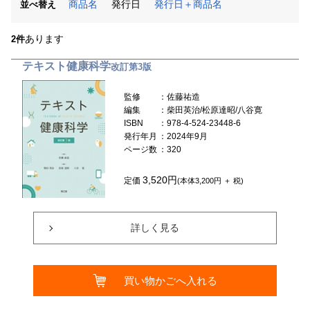
商品名
発行日
発行日＋商品名
並べ替え
あります
2件
テキスト健康科学
改訂第3版
監修
：佐藤祐造
編集
：柴田英治/松原達昭/八谷寛
ISBN
：978-4-524-23448-6
発行年月
：2024年9月
ページ数
：320
3,520円
定価
(本体3,200円 ＋ 税)
詳しく見る
買い物かごへ入れる