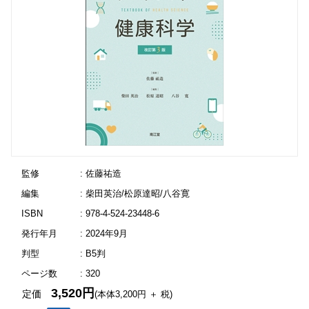
監修
: 佐藤祐造
編集
: 柴田英治/松原達昭/八谷寛
ISBN
: 978-4-524-23448-6
発行年月
: 2024年9月
判型
: B5判
ページ数
: 320
3,520円
定価
(本体3,200円 ＋ 税)