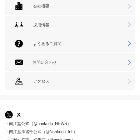
会社概要
採用情報
よくあるご質問
お問い合わせ
アクセス
X
・南江堂公式（@nankodo_NEWS）
・南江堂洋書部公式（@Nankodo_Intl）
・『がん看護』編集室（@gankango）