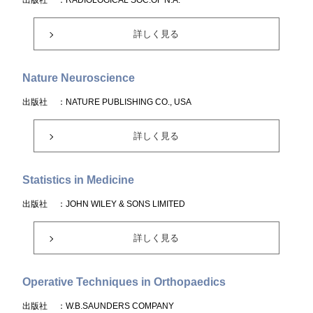
出版社
：RADIOLOGICAL SOC.OF N.A.
詳しく見る
Nature Neuroscience
出版社
：NATURE PUBLISHING CO., USA
詳しく見る
Statistics in Medicine
出版社
：JOHN WILEY & SONS LIMITED
詳しく見る
Operative Techniques in Orthopaedics
出版社
：W.B.SAUNDERS COMPANY