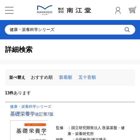
詳細検索
おすすめ順
新着順
五十音順
並べ替え
あります
13件
健康・栄養科学シリーズ
基礎栄養学
改訂第7版
監修
：国立研究開発法人 医薬基盤・健
康・栄養研究所
編集
：合田敏尚/瀬川博子