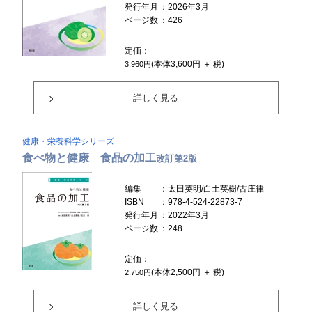
発行年月
：2026年3月
ページ数
：426
定価：
(本体3,600円 ＋ 税)
3,960円
詳しく見る
健康・栄養科学シリーズ
食べ物と健康 食品の加工
改訂第2版
編集
：太田英明/白土英樹/古庄律
ISBN
：978-4-524-22873-7
発行年月
：2022年3月
ページ数
：248
定価：
(本体2,500円 ＋ 税)
2,750円
詳しく見る