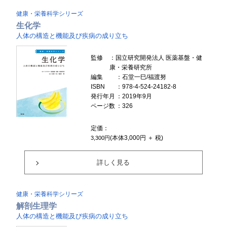
健康・栄養科学シリーズ
生化学
人体の構造と機能及び疾病の成り立ち
監修
：国立研究開発法人 医薬基盤・健
康・栄養研究所
編集
：石堂一巳/福渡努
ISBN
：978-4-524-24182-8
発行年月
：2019年9月
ページ数
：326
定価：
(本体3,000円 ＋ 税)
3,300円
詳しく見る
健康・栄養科学シリーズ
解剖生理学
人体の構造と機能及び疾病の成り立ち