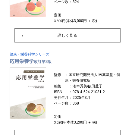
ページ数
：324
定価：
(本体3,000円 ＋ 税)
3,300円
詳しく見る
健康・栄養科学シリーズ
応用栄養学
改訂第8版
監修
：国立研究開発法人 医薬基盤・健
康・栄養研究所
編集
：瀧本秀美/飯田薫子
ISBN
：978-4-524-21031-2
発行年月
：2025年3月
ページ数
：368
定価：
(本体3,200円 ＋ 税)
3,520円