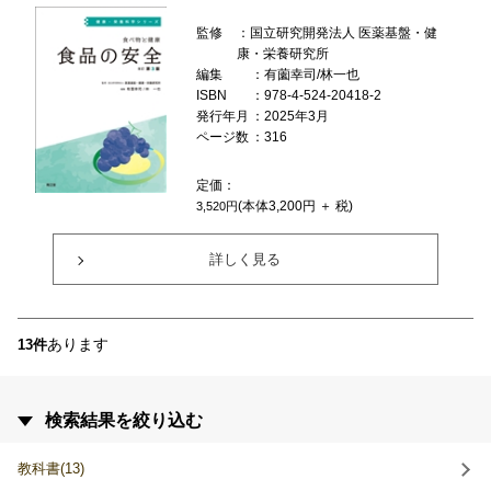
監修
：国立研究開発法人 医薬基盤・健
康・栄養研究所
編集
：有薗幸司/林一也
ISBN
：978-4-524-20418-2
発行年月
：2025年3月
ページ数
：316
定価：
(本体3,200円 ＋ 税)
3,520円
詳しく見る
あります
13件
検索結果を絞り込む
教科書(13)