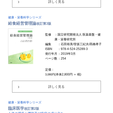
詳しく見る
健康・栄養科学シリーズ
給食経営管理論
改訂第3版
監修
：国立研究開発法人 医薬基盤・健
康・栄養研究所
編集
：石田裕美/登坂三紀夫/髙橋孝子
ISBN
：978-4-524-25289-3
発行年月
：2019年3月
ページ数
：254
定価：
(本体2,800円 ＋ 税)
3,080円
詳しく見る
健康・栄養科学シリーズ
臨床医学
改訂第2版