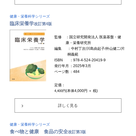
健康・栄養科学シリーズ
臨床栄養学
改訂第4版
監修
：国立研究開発法人 医薬基盤・健
康・栄養研究所
編集
：中村丁次/川島由起子/外山健二/片
桐義範
ISBN
：978-4-524-20419-9
発行年月
：2025年3月
ページ数
：484
定価：
(本体4,000円 ＋ 税)
4,400円
詳しく見る
健康・栄養科学シリーズ
食べ物と健康 食品の安全
改訂第3版