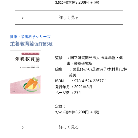
(本体3,200円 ＋ 税)
3,520円
詳しく見る
健康・栄養科学シリーズ
栄養教育論
改訂第5版
監修
：国立研究開発法人 医薬基盤・健
康・栄養研究所
編集
：武見ゆかり/足達淑子/木村典代/林
芙美
ISBN
：978-4-524-22677-1
発行年月
：2021年3月
ページ数
：274
定価：
(本体3,200円 ＋ 税)
3,520円
詳しく見る