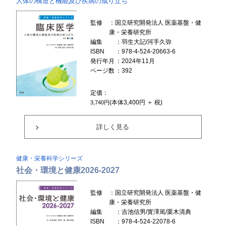
人体の構造と機能及び疾病の成り立ち
監修
：国立研究開発法人 医薬基盤・健
康・栄養研究所
編集
：羽生大記/河手久弥
ISBN
：978-4-524-20663-6
発行年月
：2024年11月
ページ数
：392
定価：
(本体3,400円 ＋ 税)
3,740円
詳しく見る
健康・栄養科学シリーズ
社会・環境と健康2026-2027
監修
：国立研究開発法人 医薬基盤・健
康・栄養研究所
編集
：吉池信男/寳澤篤/栗木清典
ISBN
：978-4-524-22078-6