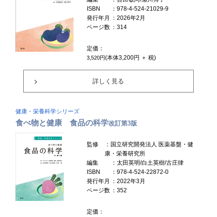
ISBN
：978-4-524-21029-9
発行年月
：2026年2月
ページ数
：314
定価：
(本体3,200円 ＋ 税)
3,520円
詳しく見る
健康・栄養科学シリーズ
食べ物と健康 食品の科学
改訂第3版
監修
：国立研究開発法人 医薬基盤・健
康・栄養研究所
編集
：太田英明/白土英樹/古庄律
ISBN
：978-4-524-22872-0
発行年月
：2022年3月
ページ数
：352
定価：