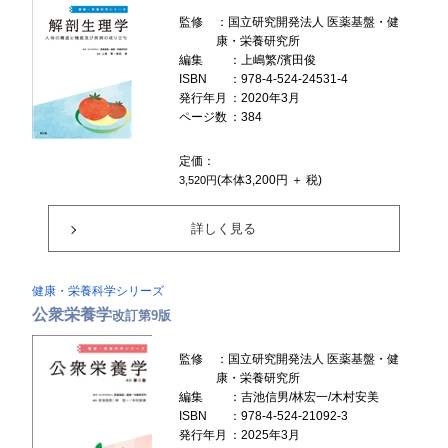
監修
：国立研究開発法人 医薬基盤・健
康・栄養研究所
編集
：上嶋繁/濱田俊
ISBN
：978-4-524-24531-4
発行年月
：2020年3月
ページ数
：384
定価：
(本体3,200円 ＋ 税)
3,520円
詳しく見る
健康・栄養科学シリーズ
公衆栄養学
改訂第9版
監修
：国立研究開発法人 医薬基盤・健
康・栄養研究所
編集
：吉池信男/林宏一/木村安美
ISBN
：978-4-524-21092-3
発行年月
：2025年3月