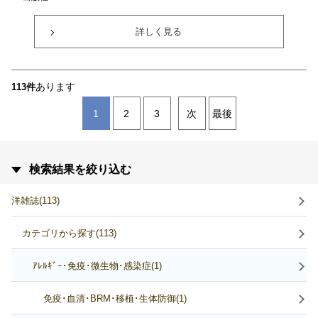
詳しく見る
あります
113件
1
2
3
次
最後
検索結果を絞り込む
洋雑誌(113)
カテゴリから探す(113)
ｱﾚﾙｷﾞｰ･免疫･微生物･感染症(1)
免疫･血清･BRM･移植･生体防御(1)