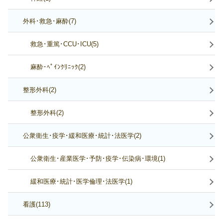
外科･救急･麻酔(7)
救急･重篤･CCU･ICU(5)
麻酔･ﾍﾟｲﾝｸﾘﾆｯｸ(2)
整形外科(2)
整形外科(2)
公衆衛生･疫学･緩和医療･統計･法医学(2)
公衆衛生･産業医学･予防･疫学･伝染病･環境(1)
緩和医療･統計･医学倫理･法医学(1)
看護(113)