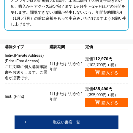
オンライン版の新規購入の場合、米国出版社での設定手続きのた
め、購入からアクセス設定完了まで 1ヶ月半 ～2ヶ月ほどの時間を
要します。閲覧できない期間が発生しないよう、年間契約開始月
（1月／7月）の前に余裕をもって申込みいただけますようお願い申
し上げます。
購読タイプ
購読期間
定価
Indiv.(Private Address)
112,970円
定価
(Print+Free Access)
1月または7月から1
（102,700円＋税）
ご注文時に個人購読確認
年間
書をお送りします。ご署
購入する
名が必要です。
435,490円
定価
1月または7月から1
（395,900円＋税）
Inst. (Print)
年間
購入する
取扱い書店一覧