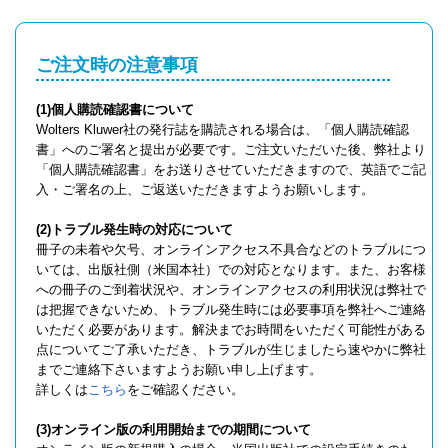
ご注文時の注意事項
(1)個人購読確認書について
Wolters Kluwer社の発行誌を購読される場合は、「個人購読確認
書」へのご署名と提出が必要です。ご注文いただいた後、弊社より
「個人購読確認書」をお送りさせていただきますので、英語でご記
入・ご署名の上、ご返送いただきますようお願いします。
(2)トラブル発生時の対応について
冊子の未着や欠号、オンラインアクセス不具合などのトラブルにつ
いては、出版社側（米国本社）での対応となります。また、お客様
への冊子のご到着状況や、オンラインアクセスの利用状況は弊社で
は把握できないため、トラブル発生時には必要事項を弊社へご連絡
いただく必要があります。解決までお時間をいただく可能性がある
点についてご了承いただき、トラブルが生じましたら速やかに弊社
までご連絡下さいますようお願い申し上げます。
詳しくは
こちら
をご確認ください。
(3)オンライン版の利用開始までの期間について