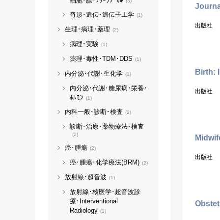
細胞･膜･ﾌﾘｰﾗｼﾞｶﾙ
(3)
Journa
奇形･遺伝･遺伝子工学
(1)
出版社
生理･病理･薬理
(2)
病理･実験
(1)
薬理･毒性･TDM･DDS
(1)
Birth:
内分泌･代謝･生化学
(1)
内分泌･代謝･糖尿病･栄養･
出版社
ﾎﾙﾓﾝ
(1)
内科一般･診断･検査
(2)
診断･治療･薬物療法･検査
(2)
Midwif
癌･腫瘍
(2)
出版社
癌･腫瘍･化学療法(BRM)
(2)
放射線･超音波
(1)
放射線･核医学･超音波診
療･Interventional
Obstet
Radiology
(1)