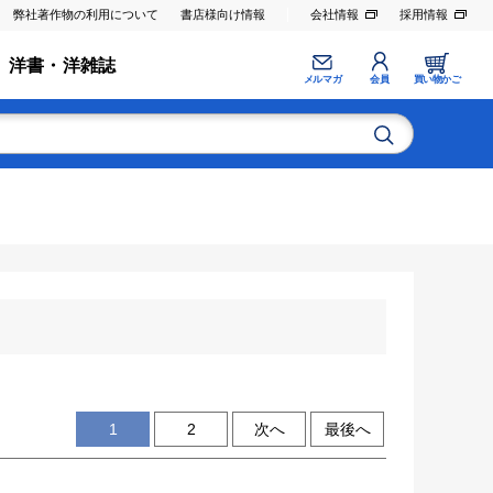
弊社著作物の利用について
書店様向け情報
会社情報
採用情報
洋書・洋雑誌
メルマガ
会員
買い物かご
1
2
次へ
最後へ