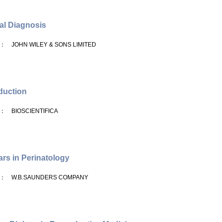
al Diagnosis
： JOHN WILEY & SONS LIMITED
duction
： BIOSCIENTIFICA
rs in Perinatology
： W.B.SAUNDERS COMPANY