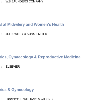
： W.B.SAUNDERS COMPANY
l of Midwifery and Women's Health
： JOHN WILEY & SONS LIMITED
rics, Gynaecology & Reproductive Medicine
： ELSEVIER
rics & Gynecology
： LIPPINCOTT WILLIAMS & WILKINS