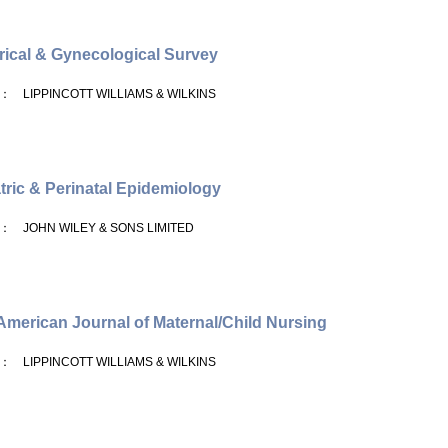
rical & Gynecological Survey
： LIPPINCOTT WILLIAMS & WILKINS
tric & Perinatal Epidemiology
： JOHN WILEY & SONS LIMITED
merican Journal of Maternal/Child Nursing
： LIPPINCOTT WILLIAMS & WILKINS