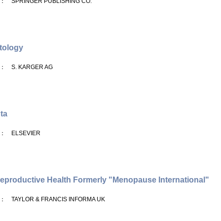
： SPRINGER PUBLISHING CO.
tology
： S. KARGER AG
ta
： ELSEVIER
eproductive Health Formerly "Menopause International"
： TAYLOR & FRANCIS INFORMA UK