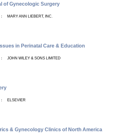
l of Gynecologic Surgery
： MARY ANN LIEBERT, INC.
 Issues in Perinatal Care & Education
： JOHN WILEY & SONS LIMITED
ery
： ELSEVIER
rics & Gynecology Clinics of North America