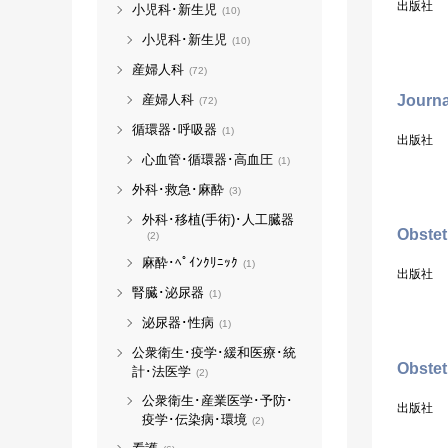
出版社
小児科･新生児
(10)
小児科･新生児
(10)
産婦人科
(72)
Journa
産婦人科
(72)
循環器･呼吸器
(1)
出版社
心血管･循環器･高血圧
(1)
外科･救急･麻酔
(3)
外科･移植(手術)･人工臓器
Obstet
(2)
麻酔･ﾍﾟｲﾝｸﾘﾆｯｸ
(1)
出版社
腎臓･泌尿器
(1)
泌尿器･性病
(1)
公衆衛生･疫学･緩和医療･統
Obstet
計･法医学
(2)
公衆衛生･産業医学･予防･
出版社
疫学･伝染病･環境
(2)