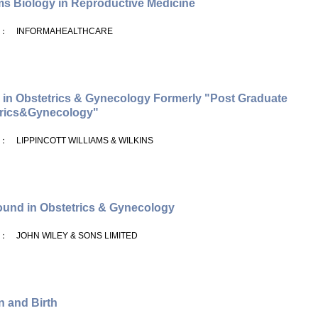
s Biology in Reproductive Medicine
： INFORMAHEALTHCARE
 in Obstetrics & Gynecology Formerly "Post Graduate
trics&Gynecology"
： LIPPINCOTT WILLIAMS & WILKINS
ound in Obstetrics & Gynecology
： JOHN WILEY & SONS LIMITED
 and Birth