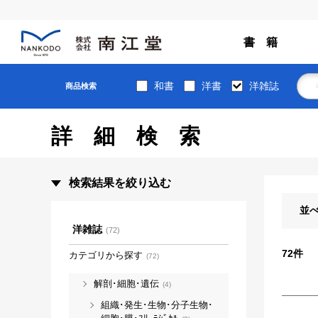
書 籍
和書
洋書
洋雑誌
商品検索
詳細検索
検索結果を絞り込む
並
洋雑誌
(72)
72
件
カテゴリから探す
(72)
解剖･細胞･遺伝
(4)
組織･発生･生物･分子生物･