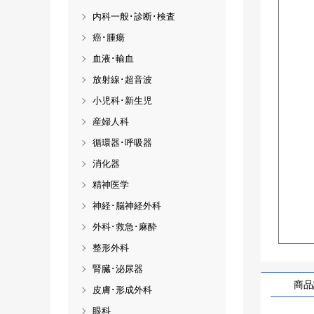
内科一般･診断･検査
癌･腫瘍
血液･輸血
放射線･超音波
小児科･新生児
産婦人科
循環器･呼吸器
消化器
精神医学
神経･脳神経外科
外科･救急･麻酔
整形外科
腎臓･泌尿器
商品
皮膚･形成外科
眼科