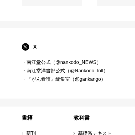
X
・南江堂公式（@nankodo_NEWS）
・南江堂洋書部公式（@Nankodo_Intl）
・『がん看護』編集室（@gankango）
書籍
教科書
新刊
基礎系テキスト