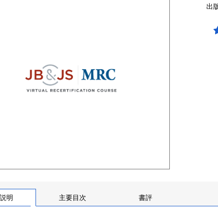
出
説明
主要目次
書評