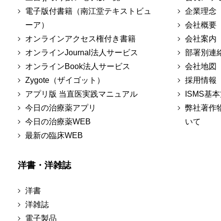
電子版付書籍（南江堂テキストビュ
企業理念
ーア）
会社概要
オンラインアクセス権付き書籍
会社案内
オンラインJournal法人サービス
部署別連
オンラインBook法人サービス
会社地図
Zygote（ザイゴット）
採用情報
アプリ版 当直医実践マニュアル
ISMS基
今日の治療薬アプリ
弊社著作
今日の治療薬WEB
いて
最新の臨床WEB
洋書・洋雑誌
洋書
洋雑誌
電子製品