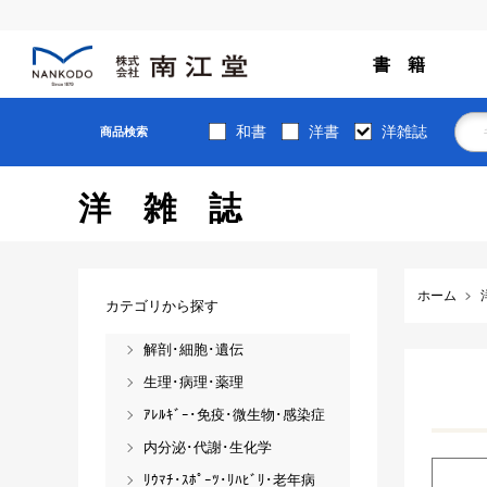
書 籍
和書
洋書
洋雑誌
商品検索
洋雑誌
ホーム
カテゴリから探す
解剖･細胞･遺伝
生理･病理･薬理
ｱﾚﾙｷﾞｰ･免疫･微生物･感染症
内分泌･代謝･生化学
ﾘｳﾏﾁ･ｽﾎﾟｰﾂ･ﾘﾊﾋﾞﾘ･老年病