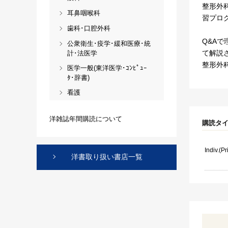
整形外科
耳鼻咽喉科
習プロ
歯科･口腔外科
Q&A
公衆衛生･疫学･緩和医療･統
て解説
計･法医学
整形外
医学一般(東洋医学･ｺﾝﾋﾟｭｰ
ﾀ･辞書)
看護
洋雑誌年間購読について
購読タ
Indiv.(P
洋書取り扱い書店一覧