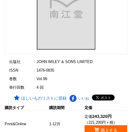
出版社
: JOHN WILEY & SONS LIMITED
ISSN
: 1476-0835
巻数
: Vol.99
発行回数
: 4 回
ほしいものリストに登録
いいね
購読タイプ
購読期間
定価
243,320円
定価
（221,200円＋税）
Print&Online
1-12月
購入する