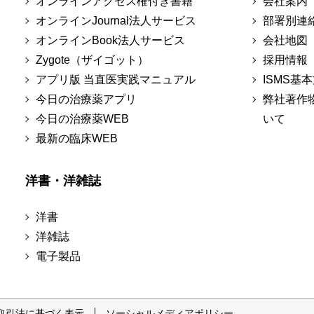
オンラインアクセス権付き書籍
会社案内
オンラインJournal法人サービス
部署別連
オンラインBook法人サービス
会社地図
Zygote（ザイゴット）
採用情報
アプリ版 当直医実践マニュアル
ISMS基
今日の治療薬アプリ
弊社著作
今日の治療薬WEB
いて
最新の臨床WEB
洋書・洋雑誌
洋書
洋雑誌
電子製品
取引法に基づく表示
ソーシャルメディアポリシー