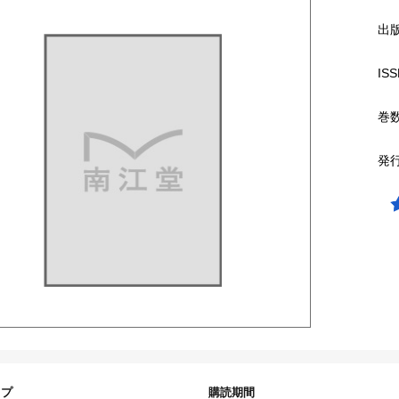
出
ISS
巻
発
イプ
購読期間