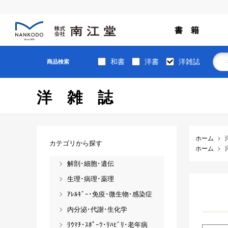
書 籍
和書
洋書
洋雑誌
商品検索
洋雑誌
ホーム
カテゴリから探す
ホーム
解剖･細胞･遺伝
生理･病理･薬理
ｱﾚﾙｷﾞｰ･免疫･微生物･感染症
内分泌･代謝･生化学
ﾘｳﾏﾁ･ｽﾎﾟｰﾂ･ﾘﾊﾋﾞﾘ･老年病