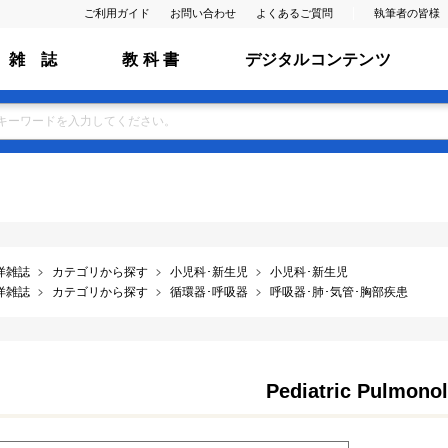
ご利用ガイド
お問い合わせ
よくあるご質問
執筆者の皆様
雑 誌
教 科 書
デジタルコンテンツ
洋雑誌
カテゴリから探す
小児科･新生児
小児科･新生児
洋雑誌
カテゴリから探す
循環器･呼吸器
呼吸器･肺･気管･胸部疾患
Pediatric Pulmono