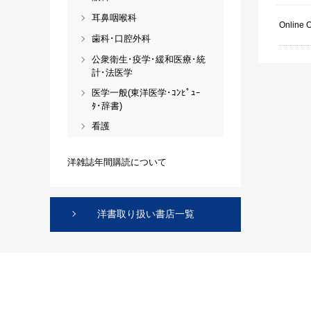
耳鼻咽喉科
Online 
歯科･口腔外科
公衆衛生･疫学･緩和医療･統
計･法医学
医学一般(東洋医学･ｺﾝﾋﾟｭｰ
ﾀ･辞書)
看護
洋雑誌年間購読について
洋書取り扱い書店一覧