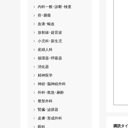
内科一般･診断･検査
癌･腫瘍
血液･輸血
放射線･超音波
小児科･新生児
産婦人科
循環器･呼吸器
消化器
精神医学
神経･脳神経外科
外科･救急･麻酔
整形外科
腎臓･泌尿器
皮膚･形成外科
購読タ
眼科