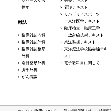
シリーズから
栄養テキスト
探す
看護テキスト
リハビリ／スポーツ
／東洋医学テキスト
雑誌
臨床検査・臨床工学
臨床雑誌内科
・放射線技術テキスト
臨床雑誌外科
柔道整復テキスト
臨床雑誌整形
東洋療法学校協会編テキ
外科
スト
別冊整形外科
電子教科書に関して
胸部外科
がん看護
サイトのご利用について
個人情報保護方針
特定商