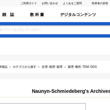
ご利用ガイド
お問い合わせ
よくあるご質問
執筆者の皆様
雑 誌
教 科 書
デジタルコンテンツ
洋雑誌
カテゴリから探す
生理･病理･薬理
薬理･毒性･TDM･DDS
Naunyn-Schmiedeberg's Archive