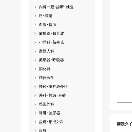
内科一般･診断･検査
癌･腫瘍
血液･輸血
放射線･超音波
小児科･新生児
産婦人科
循環器･呼吸器
消化器
精神医学
神経･脳神経外科
外科･救急･麻酔
整形外科
腎臓･泌尿器
皮膚･形成外科
購読タ
眼科