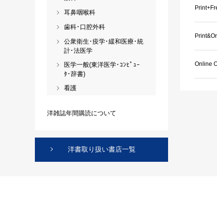
Print+F
耳鼻咽喉科
歯科･口腔外科
Print&On
公衆衛生･疫学･緩和医療･統
計･法医学
Online 
医学一般(東洋医学･ｺﾝﾋﾟｭｰ
ﾀ･辞書)
看護
洋雑誌年間購読について
洋書取り扱い書店一覧