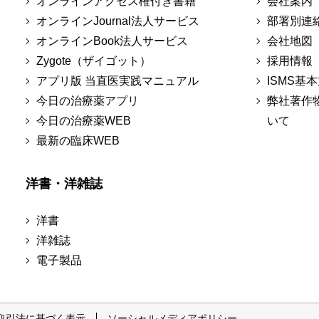
オンラインアクセス権付き書籍
会社案内
オンラインJournal法人サービス
部署別連
オンラインBook法人サービス
会社地図
Zygote（ザイゴット）
採用情報
アプリ版 当直医実践マニュアル
ISMS基
今日の治療薬アプリ
弊社著作
今日の治療薬WEB
いて
最新の臨床WEB
洋書・洋雑誌
洋書
洋雑誌
電子製品
取引法に基づく表示
ソーシャルメディアポリシー