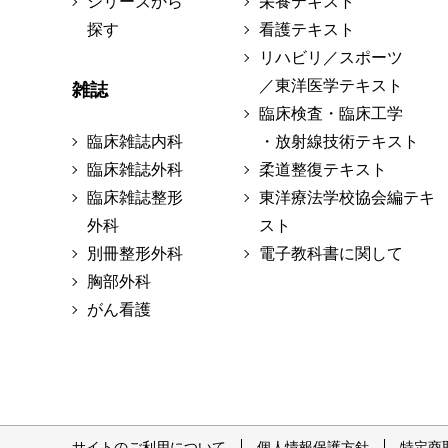
シリーズから
栄養テキスト
探す
看護テキスト
リハビリ／スポーツ
／東洋医学テキスト
雑誌
臨床検査・臨床工学
臨床雑誌内科
・放射線技術テキスト
臨床雑誌外科
柔道整復テキスト
臨床雑誌整形
東洋療法学校協会編テキ
外科
スト
別冊整形外科
電子教科書に関して
胸部外科
がん看護
サイトのご利用について
個人情報保護方針
特定商