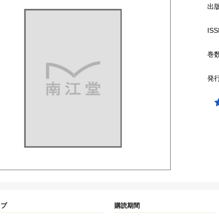
出
ISS
巻
発
イプ
購読期間