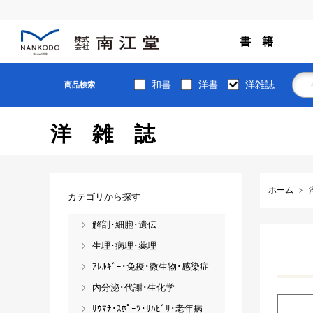
書 籍
和書
洋書
洋雑誌
商品検索
洋雑誌
ホーム
カテゴリから探す
解剖･細胞･遺伝
生理･病理･薬理
ｱﾚﾙｷﾞｰ･免疫･微生物･感染症
内分泌･代謝･生化学
ﾘｳﾏﾁ･ｽﾎﾟｰﾂ･ﾘﾊﾋﾞﾘ･老年病