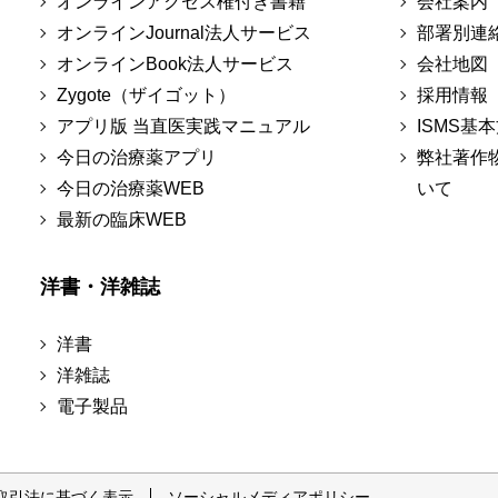
オンラインアクセス権付き書籍
会社案内
オンラインJournal法人サービス
部署別連
オンラインBook法人サービス
会社地図
Zygote（ザイゴット）
採用情報
アプリ版 当直医実践マニュアル
ISMS基
今日の治療薬アプリ
弊社著作
今日の治療薬WEB
いて
最新の臨床WEB
洋書・洋雑誌
洋書
洋雑誌
電子製品
取引法に基づく表示
ソーシャルメディアポリシー