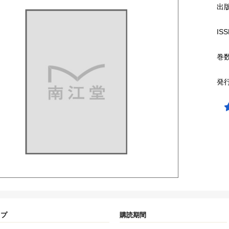
出
ISS
巻
発
イプ
購読期間