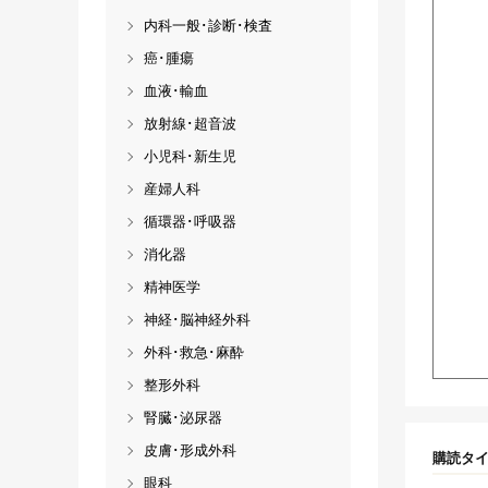
内科一般･診断･検査
癌･腫瘍
血液･輸血
放射線･超音波
小児科･新生児
産婦人科
循環器･呼吸器
消化器
精神医学
神経･脳神経外科
外科･救急･麻酔
整形外科
腎臓･泌尿器
皮膚･形成外科
購読タ
眼科