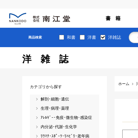
書 籍
和書
洋書
洋雑誌
商品検索
洋雑誌
ホーム
カテゴリから探す
解剖･細胞･遺伝
生理･病理･薬理
ｱﾚﾙｷﾞｰ･免疫･微生物･感染症
内分泌･代謝･生化学
ﾘｳﾏﾁ･ｽﾎﾟｰﾂ･ﾘﾊﾋﾞﾘ･老年病