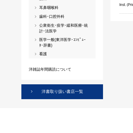
Inst. (Pri
耳鼻咽喉科
歯科･口腔外科
公衆衛生･疫学･緩和医療･統
計･法医学
医学一般(東洋医学･ｺﾝﾋﾟｭｰ
ﾀ･辞書)
看護
洋雑誌年間購読について
洋書取り扱い書店一覧