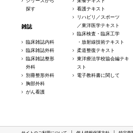
シリーズから
栄養テキスト
探す
看護テキスト
リハビリ／スポーツ
／東洋医学テキスト
雑誌
臨床検査・臨床工学
臨床雑誌内科
・放射線技術テキスト
臨床雑誌外科
柔道整復テキスト
臨床雑誌整形
東洋療法学校協会編テキ
外科
スト
別冊整形外科
電子教科書に関して
胸部外科
がん看護
サイトのご利用について
個人情報保護方針
特定商