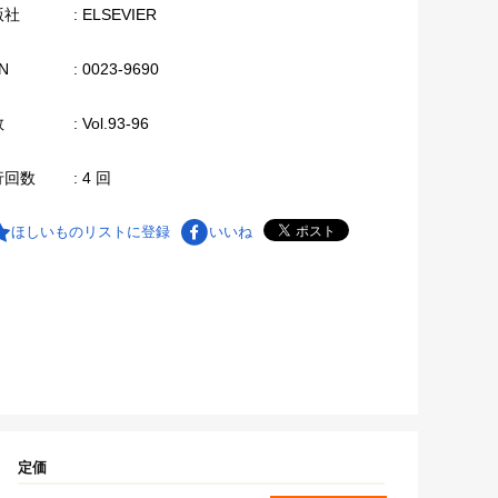
版社
: ELSEVIER
N
: 0023-9690
数
: Vol.93-96
行回数
: 4 回
ほしいものリストに登録
いいね
定価