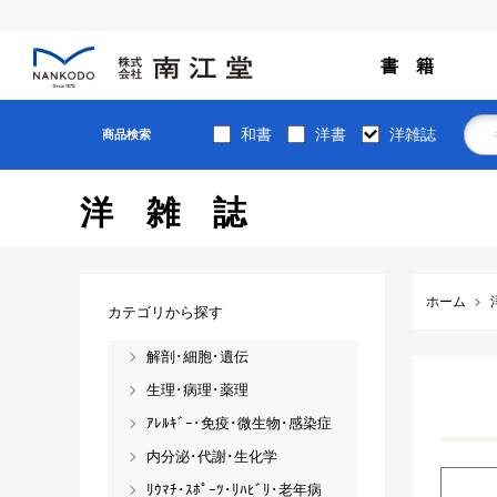
書 籍
和書
洋書
洋雑誌
商品検索
洋雑誌
ホーム
カテゴリから探す
解剖･細胞･遺伝
生理･病理･薬理
ｱﾚﾙｷﾞｰ･免疫･微生物･感染症
内分泌･代謝･生化学
ﾘｳﾏﾁ･ｽﾎﾟｰﾂ･ﾘﾊﾋﾞﾘ･老年病