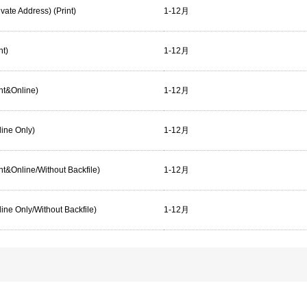
ivate Address) (Print)
1-12月
nt)
1-12月
int&Online)
1-12月
line Only)
1-12月
rint&Online/Without Backfile)
1-12月
nline Only/Without Backfile)
1-12月