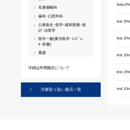
Indiv.(Pr
耳鼻咽喉科
歯科･口腔外科
Inst. (Pri
公衆衛生･疫学･緩和医療･統
計･法医学
Inst. (Pr
医学一般(東洋医学･ｺﾝﾋﾟｭｰ
ﾀ･辞書)
看護
Inst. (On
洋雑誌年間購読について
Inst. (P
Inst. (O
洋書取り扱い書店一覧