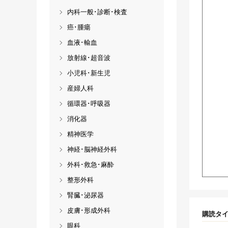
内科一般･診断･検査
癌･腫瘍
血液･輸血
放射線･超音波
小児科･新生児
産婦人科
循環器･呼吸器
消化器
精神医学
神経･脳神経外科
外科･救急･麻酔
整形外科
腎臓･泌尿器
皮膚･形成外科
購読タ
眼科