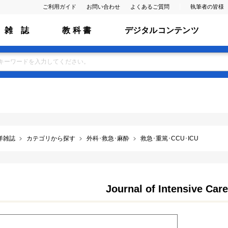
ご利用ガイド
お問い合わせ
よくあるご質問
執筆者の皆様
雑 誌
教 科 書
デジタルコンテンツ
洋雑誌
カテゴリから探す
外科･救急･麻酔
救急･重篤･CCU･ICU
Journal of Intensive Car