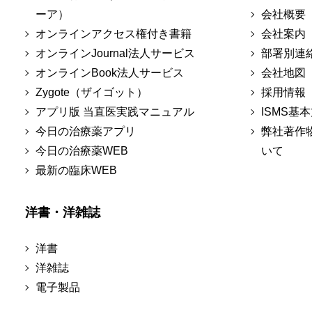
ーア）
会社概要
オンラインアクセス権付き書籍
会社案内
オンラインJournal法人サービス
部署別連
オンラインBook法人サービス
会社地図
Zygote（ザイゴット）
採用情報
アプリ版 当直医実践マニュアル
ISMS基
今日の治療薬アプリ
弊社著作
今日の治療薬WEB
いて
最新の臨床WEB
洋書・洋雑誌
洋書
洋雑誌
電子製品