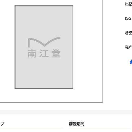
出
ISS
巻
発
イプ
購読期間