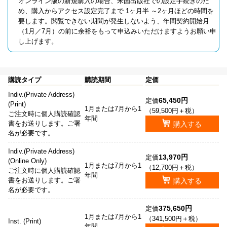
オンライン版の新規購入の場合、米国出版社での設定手続きのた
め、購入からアクセス設定完了まで 1ヶ月半 ～2ヶ月ほどの時間を
要します。閲覧できない期間が発生しないよう、年間契約開始月
（1月／7月）の前に余裕をもって申込みいただけますようお願い申
し上げます。
購読タイプ
購読期間
定価
Indiv.(Private Address)
65,450円
定価
(Print)
1月または7月から1
（59,500円＋税）
ご注文時に個人購読確認
年間
書をお送りします。ご署
購入する
名が必要です。
Indiv.(Private Address)
13,970円
定価
(Online Only)
1月または7月から1
（12,700円＋税）
ご注文時に個人購読確認
年間
書をお送りします。ご署
購入する
名が必要です。
375,650円
定価
1月または7月から1
（341,500円＋税）
Inst. (Print)
年間