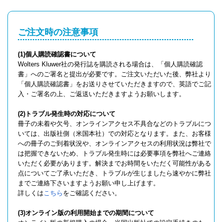
ご注文時の注意事項
(1)個人購読確認書について
Wolters Kluwer社の発行誌を購読される場合は、「個人購読確認
書」へのご署名と提出が必要です。ご注文いただいた後、弊社より
「個人購読確認書」をお送りさせていただきますので、英語でご記
入・ご署名の上、ご返送いただきますようお願いします。
(2)トラブル発生時の対応について
冊子の未着や欠号、オンラインアクセス不具合などのトラブルにつ
いては、出版社側（米国本社）での対応となります。また、お客様
への冊子のご到着状況や、オンラインアクセスの利用状況は弊社で
は把握できないため、トラブル発生時には必要事項を弊社へご連絡
いただく必要があります。解決までお時間をいただく可能性がある
点についてご了承いただき、トラブルが生じましたら速やかに弊社
までご連絡下さいますようお願い申し上げます。
詳しくは
こちら
をご確認ください。
(3)オンライン版の利用開始までの期間について